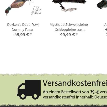
Dokken's Dead Fowl
Mystique Schweissleine
A
Dummy Fasan
Schleppleine aus
H
rundem Leder 10m
Doppe
49,99 €
*
49,49 €
*
braun
schwar