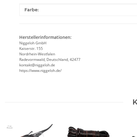
Produkteigenschaft
Wert
Farbe:
Herstellerinformationen:
Niggeloh GmbH
Kaiserstr. 155
Nordrhein-Westfalen
Radevormwald, Deutschland, 42477
kontakt@niggeloh.de
https://www.niggeloh.de/
K