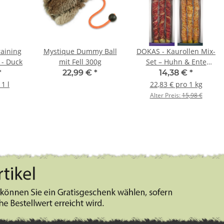
raining
Mystique Dummy Ball
DOKAS - Kaurollen Mix-
 - Duck
mit Fell 300g
Set – Huhn & Ente
(2x315 g)
*
22,99 €
*
14,38 €
*
1 l
22,83 € pro 1 kg
Alter Preis:
15,98 €