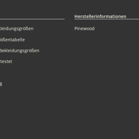
Herstellerinformationen
kleidungsgrößen
Pinewood
rößentabelle
Bekleidungsgrößen
testet
r
g