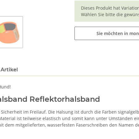
x
Dieses Produkt hat Variatio
Wählen Sie bitte die gewüns
Sie möchten in mon
Artikel
 Hund!
lsband Reflektorhalsband
cherheit im Freilauf. Die Halsung ist durch die Farben signalgelb
Material ist teilweise elastisch und somit kann unter Umständen e
t dem mitgelieferten, wasserfesten Faserschreiben den Namen de