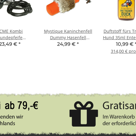
CME Kombi
Mystique Kaninchenfell
Duftstoff fürs T
undepfeife
Dummy Hasenfell
Hund 35ml Ente
ltonpfeife 642
1000g orange
23,49 €
*
24,99 €
*
10,99 €
z + Pfeifenband
314,00 € pro 
kostenlos