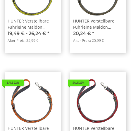
HUNTER Verstellbare
HUNTER Verstellbare
Führleine Maldon
Führleine Maldon
Limette/Grau
Oliv/Grau
19,49 € -
26,24 €
*
20,24 €
*
Alter Preis:
25,99 €
Alter Preis:
25,99 €
SALE 22%
SALE 22%
HUNTER Verstellbare
HUNTER Verstellbare