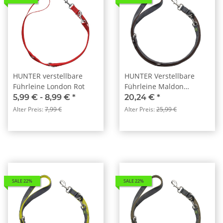
HUNTER verstellbare
HUNTER Verstellbare
Führleine London Rot
Führleine Maldon
Braun/Grau
5,99 € -
8,99 €
*
20,24 €
*
Alter Preis:
7,99 €
Alter Preis:
25,99 €
SALE 22%
SALE 22%