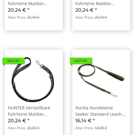
Führleine Maldon
Führleine Maldon
Orange/Grau
Rot/Grau
20,24 €
*
20,24 €
*
Alter Preis:
25,99 €
Alter Preis:
25,99 €
SALE 22%
SALE 15%
HUNTER Verstellbare
Hurtta Hundeleine
Führleine Maldon
Seeker Standard Leash
Schwarz/Grau
forest
20,24 €
*
16,14 €
*
Alter Preis:
25,99 €
Alter Preis:
18,99 €