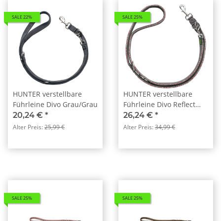
SALE 22%
SALE 25%
HUNTER verstellbare
HUNTER verstellbare
Führleine Divo Grau/Grau
Führleine Divo Reflect
Rot/Grau
20,24 €
*
26,24 €
*
Alter Preis:
25,99 €
Alter Preis:
34,99 €
SALE 25%
SALE 25%