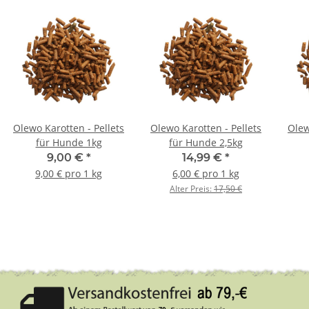
Olewo Karotten - Pellets
Olewo Karotten - Pellets
Olew
für Hunde 1kg
für Hunde 2,5kg
9,00 €
*
14,99 €
*
9,00 € pro 1 kg
6,00 € pro 1 kg
Alter Preis:
17,50 €