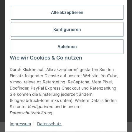
Service
Alle akzeptieren
Herstellerinformationen
Konfigurieren
Zahlungsmöglichkeiten
Ablehnen
Wie wir Cookies & Co nutzen
Durch Klicken auf „Alle akzeptieren“ gestatten Sie den
Einsatz folgender Dienste auf unserer Website: YouTube,
Vimeo, releva.nz Retargeting, ReCaptcha, Meta Pixel,
Doofinder, PayPal Express Checkout und Ratenzahlung.
Sie können die Einstellung jederzeit ändern
(Fingerabdruck-Icon links unten). Weitere Details finden
Sie unter
Konfigurieren
und in unserer
Datenschutzerklärung
.
* Alle Preise inkl. gesetzlicher USt., zzgl.
Versand
Impressum
|
Datenschutz
© Marios Dogshop by Hickethier GmbH