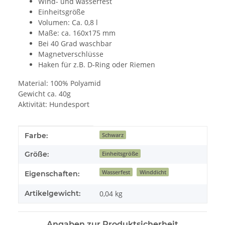
Wind- und wasserfest
Einheitsgröße
Volumen: Ca. 0,8 l
Maße: ca. 160x175 mm
Bei 40 Grad waschbar
Magnetverschlüsse
Haken für z.B. D-Ring oder Riemen
Material: 100% Polyamid
Gewicht ca. 40g
Aktivität: Hundesport
Produkteigenschaft
Wert
Farbe:
Schwarz
Größe:
Einheitsgröße
Wasserfest
Winddicht
Eigenschaften:
Artikelgewicht:
0,04
kg
Angaben zur Produktsicherheit