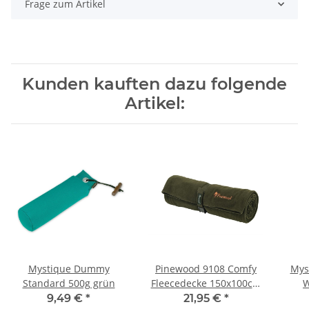
Frage zum Artikel
Kunden kauften dazu folgende
Artikel:
Mystique Dummy
Pinewood 9108 Comfy
Myst
Standard 500g grün
Fleecedecke 150x100cm
W
jagdgrün
9,49 €
*
21,95 €
*