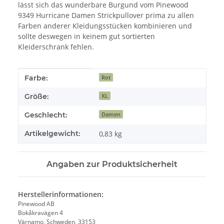
lässt sich das wunderbare Burgund vom Pinewood
9349 Hurricane Damen Strickpullover prima zu allen
Farben anderer Kleidungsstücken kombinieren und
sollte deswegen in keinem gut sortierten
Kleiderschrank fehlen.
Produkteigenschaft
Wert
Farbe:
Rot
Größe:
XL
Geschlecht:
Damen
Artikelgewicht:
0,83
kg
Angaben zur Produktsicherheit
Herstellerinformationen:
Pinewood AB
Bokåkravägen 4
Värnamo, Schweden, 33153