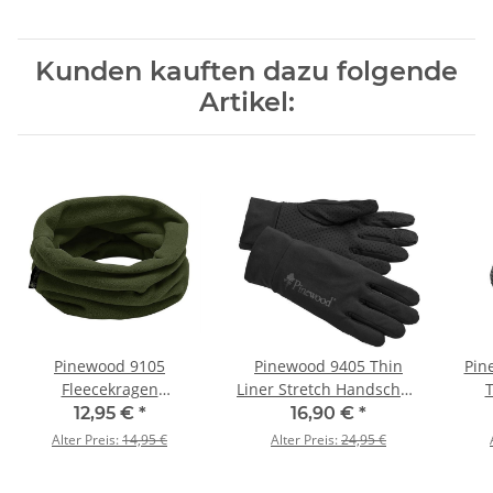
Kunden kauften dazu folgende
Artikel:
Pinewood 9105
Pinewood 9405 Thin
Pin
Fleecekragen
Liner Stretch Handschuh
T
Fleeceschal grün
schwarz (400) XL/XXL
12,95 €
*
16,90 €
*
Alter Preis:
14,95 €
Alter Preis:
24,95 €