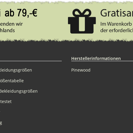
Herstellerinformationen
kleidungsgrößen
Pinewood
rößentabelle
Bekleidungsgrößen
testet
r
g