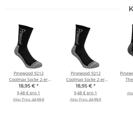
K
Pinewood 9212
Pinewood 9212
Pinew
Coolmax Socke 2-er
Coolmax Socke 2-er
The
Pack 43-45
Pack 37-39
18,95 €
*
18,95 €
*
schwarz/grau
schwarz/grau
9,48 € pro 1
9,48 € pro 1
Alt
Alter Preis:
22,95 €
Alter Preis:
22,95 €