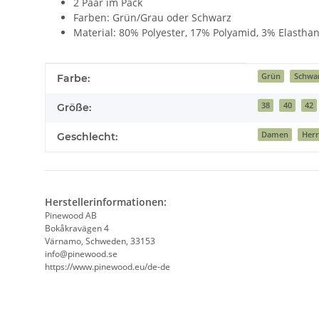
2 Paar im Pack
Farben: Grün/Grau oder Schwarz
Material: 80% Polyester, 17% Polyamid, 3% Elastha
Produkteigenschaft
Wert
Grün
Schwa
Farbe:
38
40
42
Größe:
Damen
Her
Geschlecht:
Herstellerinformationen:
Pinewood AB
Bokåkravägen 4
Värnamo, Schweden, 33153
info@pinewood.se
https://www.pinewood.eu/de-de