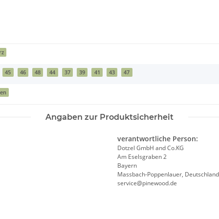
n
rz
45
46
48
44
37
39
41
43
47
ren
Angaben zur Produktsicherheit
verantwortliche Person:
Dotzel GmbH and Co.KG
Am Eselsgraben 2
Bayern
Massbach-Poppenlauer, Deutschland
service@pinewood.de