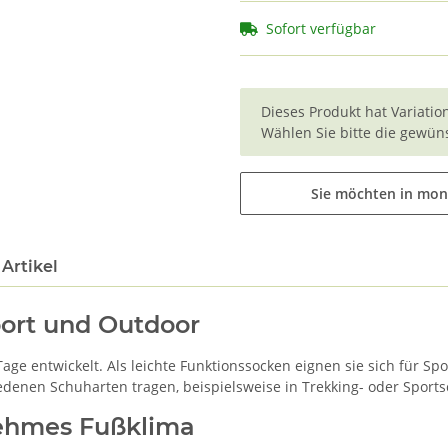
Sofort verfügbar
x
Dieses Produkt hat Variatio
Wählen Sie bitte die gewüns
Sie möchten in mon
Artikel
port und Outdoor
e entwickelt. Als leichte Funktionssocken eignen sie sich für Spo
edenen Schuharten tragen, beispielsweise in Trekking- oder Sport
nehmes Fußklima