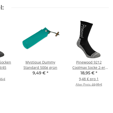
l:
Socken
Mystique Dummy
Pinewood 9212
3/45
Standard 500g grün
Coolmax Socke 2-er
Pack 40-42
9,49 €
*
18,95 €
*
schwarz/grau
9,48 € pro 1
95 €
Alter Preis:
22,95 €