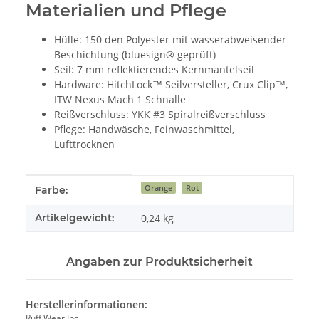
Materialien und Pflege
Hülle: 150 den Polyester mit wasserabweisender
Beschichtung (bluesign® geprüft)
Seil: 7 mm reflektierendes Kernmantelseil
Hardware: HitchLock™ Seilversteller, Crux Clip™,
ITW Nexus Mach 1 Schnalle
Reißverschluss: YKK #3 Spiralreißverschluss
Pflege: Handwäsche, Feinwaschmittel,
Lufttrocknen
Produkteigenschaft
Wert
Orange
Rot
Farbe:
Artikelgewicht:
0,24
kg
Angaben zur Produktsicherheit
Herstellerinformationen:
Ruff Wear Inc.