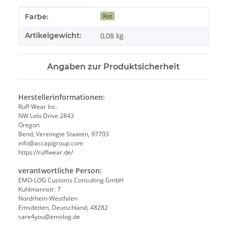
Produkteigenschaft
Wert
Farbe:
Rot
Artikelgewicht:
0,08
kg
Angaben zur Produktsicherheit
Herstellerinformationen:
Ruff Wear Inc.
NW Lolo Drive 2843
Oregon
Bend, Vereinigte Staaten, 97703
info@accapigroup.com
https://ruffwear.de/
verantwortliche Person:
EMO-LOG Customs Consulting GmbH
Kuhlmannstr. 7
Nordrhein-Westfalen
Emsdetten, Deutschland, 48282
care4you@emolog.de