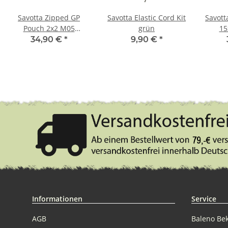
Savotta Zipped GP
Savotta Elastic Cord Kit
Savott
Pouch 2x2 M05
grün
15
woodland
34,90 €
*
9,90 €
*
Informationen
Service
AGB
Baleno Be