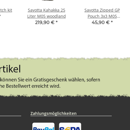
tch kit
Savotta Kahakka 25
Savotta Zipped GP
Liter M05 woodland
Pouch 3x3 M05
*
woodland
219,90 €
*
45,90 €
*
Zahlungsmöglichkeiten