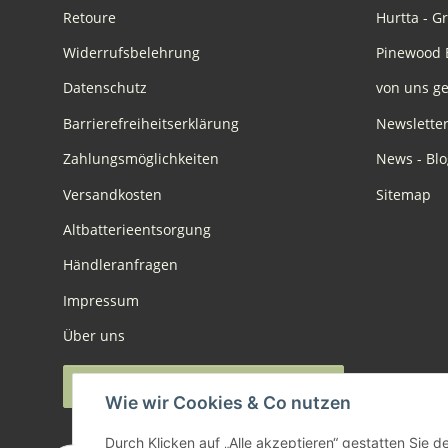
Retoure
Hurtta - G
Widerrufsbelehrung
Pinewood 
Datenschutz
von uns ge
Barrierefreiheitserklärung
Newslette
Zahlungsmöglichkeiten
News - Blo
Versandkosten
Sitemap
Altbatterieentsorgung
Händleranfragen
Impressum
Über uns
Widerruf anmelden
Wie wir Cookies & Co nutzen
Durch Klicken auf „Alle akzeptieren“ gestatten Sie 