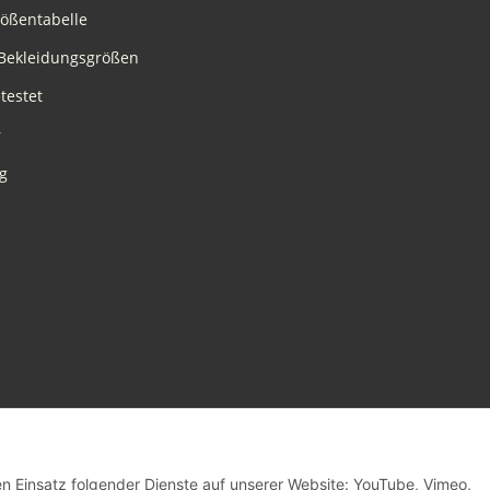
rößentabelle
Bekleidungsgrößen
testet
r
g
den Einsatz folgender Dienste auf unserer Website: YouTube, Vimeo,