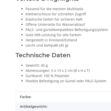
Passend für die meisten Multitools
Klettverschluss für schnellen Zugriff
Elastische Seiten für sicheren Halt
Offene Unterseite für Wasserablauf
PALS- und gürtelkompatibles Befestigungssystem
Gute NIR-Leistung für alle Farben
Hergestellt in Finnland/Estland
Leicht und kompakt (45 g)
Technische Daten
Gewicht: 45 g
Abmessungen: 5 x 13 x 2 cm (B x H x T)
Gurtband: 100 % Polyester
Flexible Befestigung an Gürtel oder PALS-System
Produkteigenschaft
Wert
Farbe:
Artikelgewicht: