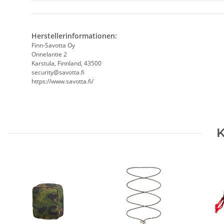
Herstellerinformationen:
Finn-Savotta Oy
Onnelantie 2
Karstula, Finnland, 43500
security@savotta.fi
https://www.savotta.fi/
K