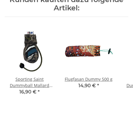
Artikel:
Sporting Saint
Flugfasan Dummy 500 g
Dummyball Mallard
Du
14,90 €
*
200g
16,90 €
*