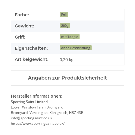
Produkteigenschaft
Wert
Farbe:
Fell
Gewicht:
200g
Griff:
mit Toogle
Eigenschaften:
ohne Beschriftung
Artikelgewicht:
0,20
kg
Angaben zur Produktsicherheit
Herstellerinformationen:
Sporting Saint Limited
Lower Winslow Farm Bromyard
Bromyard, Vereinigtes Königreich, HR7 4SE
info@sportingsaint.co.uk
https://www.sportingsaint.co.uk/