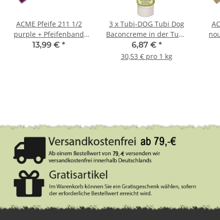
ACME Pfeife 211 1/2
3 x Tubi-DOG Tubi Dog
AC
purple + Pfeifenband
Baconcreme in der Tube
nou
kostenlos
75g im 3er Set
13,99 €
*
6,87 €
*
30,53 € pro 1 kg