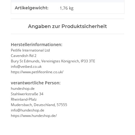
Artikelgewicht:
1,76
kg
Angaben zur Produktsicherheit
Herstellerinformationen:
Petlife International Ltd
Cavendish Rd 2
Bury St Edmunds, Vereinigtes Königreich, IP33 3TE
info@vetbed.co.uk
https://www.petlifeonline.co.uk/
verantwortliche Person:
hundeshop.de
Stahlwerkstraße 34
Rheinland-Pfalz
Mudersbach, Deutschland, 57555
info@hundeshop.de
https://www.hundeshop.de/