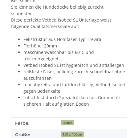
Bestsellern!
Sie können die Hundedecke beliebig zurecht
schneiden.
Diese perfekte Vetbed Isobed SL Unterlage weist
folgende Qualitätsmerkmale auf:
Fellstruktur aus Hohlfaser Typ Trevira
Florhöhe: 20mm
maschinenwaschbar bis 60°C und
trocknergeeignet
Vetbed Isobed SL ist hygienisch und antiallergen
reißfeste Faser, beliebig zurechtschneidbar ohne
auszufransen
feuchtigkeits- und luftdurchlässig; Vetbed isoliert
gegen Bodenkälte
rutschfest durch Spezialrücken aus Gummi für
sicheren Halt auf glatten Böden
Produkteigenschaft
Wert
Farbe:
Braun
Größe:
150 x 100cm