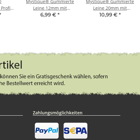
®
Mystique® Gummierte
Mystique® Gummierte
Profi
Leine 12mm mit
Leine 20mm mit
aun
Handschlaufe Standard
Handschlaufe Standard
*
6,99 €
*
10,99 €
*
M
Karabiner neon orange
Karabiner schwarz 2m
1,2m
Zahlungsmöglichkeiten