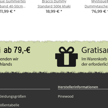
que Gummiertes
Bracco Dummy
Mystique
sband 40-50cm
Standard 500g khaki
Dummytasche 
5mm orange
Dynamic br
11,99 €
*
18,99 €
*
76,99 €
gewachst 
Herstellerinformationen
kleidungsgrößen
Pinewood
rößentabelle