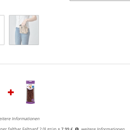
itere Informationen
er faltbar Faltnapf 2,0l grün
+ 7,99 €
weitere Informationen