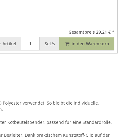
Gesamtpreis
29,21 €
*
r
Artikel
Set/s
in den Warenkorb
Polyester verwendet. So bleibt die individuelle,
n.
rter Kotbeutelspender, passend für eine Standardrolle,
r Begleiter. Dank praktischem Kunststoff-Clip auf der