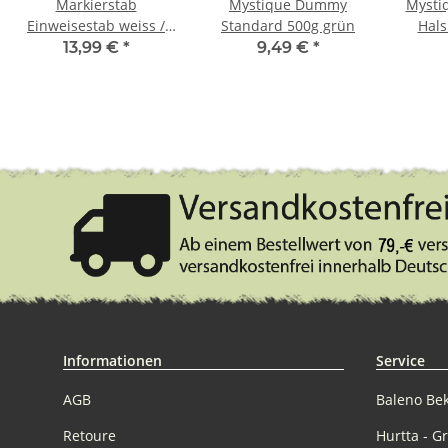
Markierstab
Mystique Dummy
Mysti
Einweisestab weiss /
Standard 500g grün
Hal
schwarz
2
13,99 €
*
9,49 €
*
Informationen
Service
AGB
Baleno Be
Retoure
Hurtta - G