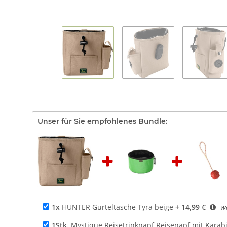
Unser für Sie empfohlenes Bundle:
1x
HUNTER Gürteltasche Tyra beige
+ 14,99 €
we
1Stk.
Mystique Reisetrinknapf Reisenapf mit Karabin