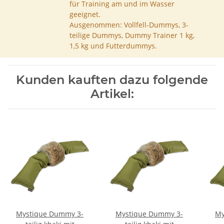
für Training am und im Wasser
geeignet.
Ausgenommen: Vollfell-Dummys, 3-
teilige Dummys, Dummy Trainer 1 kg,
1,5 kg und Futterdummys.
Kunden kauften dazu folgende
Artikel:
Mystique Dummy 3-
Mystique Dummy 3-
My