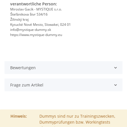
verantwortliche Person:
Miroslav Gacík - MYSTIQUE s.r.o.
Štefánikova štvr 534/16
Žilinský kraj
Kysucké Nové Mesto, Slowakei, 024 01
info@mystique-dummy.sk
https://www.mystique-dummy.eu
Bewertungen
Frage zum Artikel
Hinweis:
Dummys sind nur zu Trainingszwecken,
Dummyprüfungen bzw. Workingtests