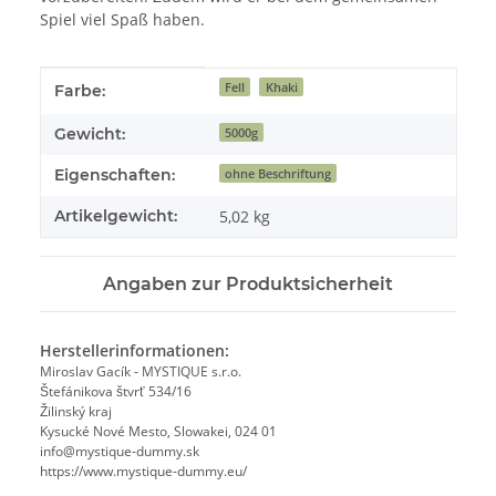
Spiel viel Spaß haben.
Produkteigenschaft
Wert
Fell
Khaki
Farbe:
Gewicht:
5000g
Eigenschaften:
ohne Beschriftung
Artikelgewicht:
5,02
kg
Angaben zur Produktsicherheit
Herstellerinformationen:
Miroslav Gacík - MYSTIQUE s.r.o.
Štefánikova štvrť 534/16
Žilinský kraj
Kysucké Nové Mesto, Slowakei, 024 01
info@mystique-dummy.sk
https://www.mystique-dummy.eu/