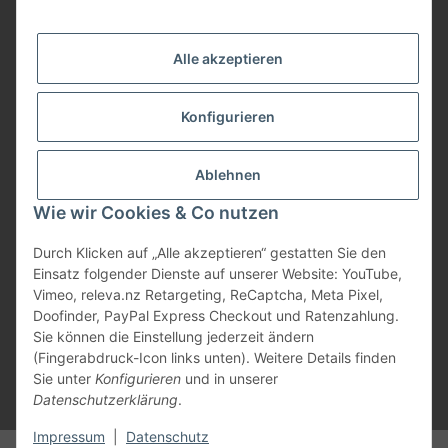
Service
Alle akzeptieren
Herstellerinformationen
Konfigurieren
Zahlungsmöglichkeiten
Ablehnen
Wie wir Cookies & Co nutzen
Durch Klicken auf „Alle akzeptieren“ gestatten Sie den
Einsatz folgender Dienste auf unserer Website: YouTube,
Vimeo, releva.nz Retargeting, ReCaptcha, Meta Pixel,
Doofinder, PayPal Express Checkout und Ratenzahlung.
Sie können die Einstellung jederzeit ändern
(Fingerabdruck-Icon links unten). Weitere Details finden
Sie unter
Konfigurieren
und in unserer
Datenschutzerklärung
.
* Alle Preise inkl. gesetzlicher USt., zzgl.
Versand
Impressum
|
Datenschutz