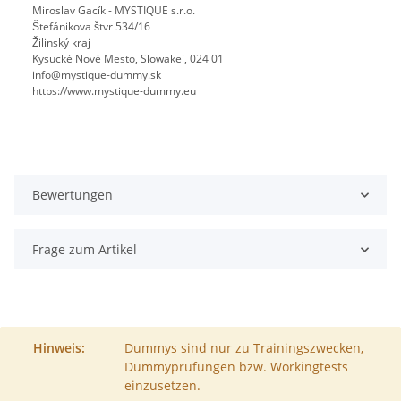
Miroslav Gacík - MYSTIQUE s.r.o.
Štefánikova štvr 534/16
Žilinský kraj
Kysucké Nové Mesto, Slowakei, 024 01
info@mystique-dummy.sk
https://www.mystique-dummy.eu
Bewertungen
Frage zum Artikel
Hinweis:
Dummys sind nur zu Trainingszwecken,
Dummyprüfungen bzw. Workingtests
einzusetzen.