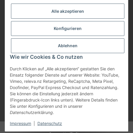
Service
Alle akzeptieren
Herstellerinformationen
Konfigurieren
Zahlungsmöglichkeiten
Ablehnen
Wie wir Cookies & Co nutzen
Durch Klicken auf „Alle akzeptieren“ gestatten Sie den
Einsatz folgender Dienste auf unserer Website: YouTube,
Vimeo, releva.nz Retargeting, ReCaptcha, Meta Pixel,
Doofinder, PayPal Express Checkout und Ratenzahlung.
Sie können die Einstellung jederzeit ändern
(Fingerabdruck-Icon links unten). Weitere Details finden
Sie unter
Konfigurieren
und in unserer
Datenschutzerklärung
.
* Alle Preise inkl. gesetzlicher USt., zzgl.
Versand
Impressum
|
Datenschutz
© Marios Dogshop by Hickethier GmbH