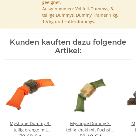
geeignet.
Ausgenommen: Vollfell-Dummys, 3-
teilige Dummys, Dummy Trainer 1 kg,
1,5 kg und Futterdummys.
Kunden kauften dazu folgende
Artikel:
Mystique Dummy 3-
Mystique Dummy 3-
M
teilig orange mit
teilig khaki mit Fuchsfell