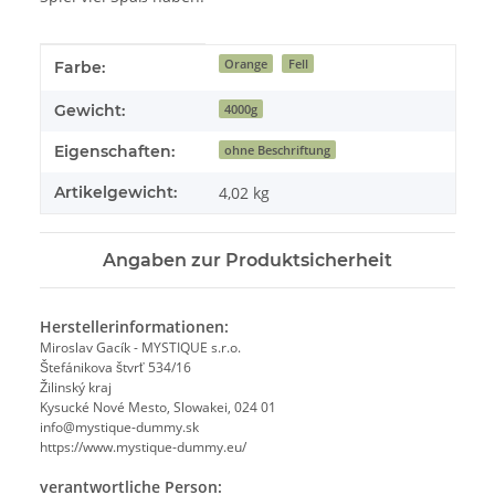
Produkteigenschaft
Wert
Orange
Fell
Farbe:
Gewicht:
4000g
Eigenschaften:
ohne Beschriftung
Artikelgewicht:
4,02
kg
Angaben zur Produktsicherheit
Herstellerinformationen:
Miroslav Gacík - MYSTIQUE s.r.o.
Štefánikova štvrť 534/16
Žilinský kraj
Kysucké Nové Mesto, Slowakei, 024 01
info@mystique-dummy.sk
https://www.mystique-dummy.eu/
verantwortliche Person: