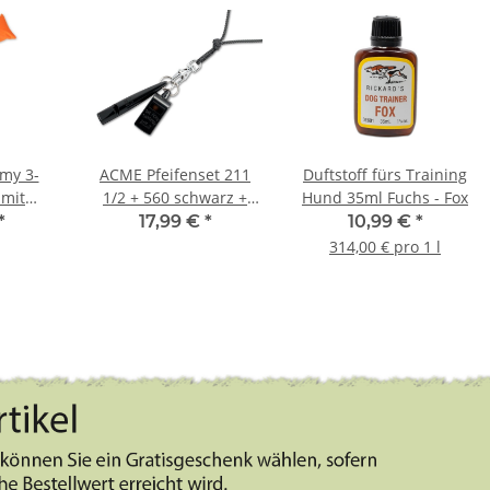
my 3-
ACME Pfeifenset 211
Duftstoff fürs Training
 mit
1/2 + 560 schwarz +
Hund 35ml Fuchs - Fox
0kg
Pfeifenband kostenlos
*
17,99 €
*
10,99 €
*
314,00 € pro 1 l