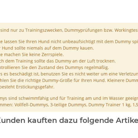
ind nur zu Trainingszwecken, Dummyprüfungen bzw. Workingtest
te lassen Sie Ihren Hund nicht unbeaufsichtigt mit dem Dummy spi
r Hund sollte niemals auf dem Dummy kauen.
te machen Sie keine Zerrspiele.
h dem Training sollte das Dummy an der Luft trocknen.
trollieren Sie den Zustand des Dummys regelmäßig.
ls es beschädigt ist, benutzen Sie es nicht weiter um eine Verletzu
len Sie die richtige Dummy-Größe für Ihren Hund. Kleinere Dumm
besteht Erstickungsgefahr.
ys sind schwimmfähig und für Training am und im Wasser geeign
men: Vollfell-Dummys, 3-teilige Dummys, Dummy Trainer 1 kg, 1,
unden kauften dazu folgende Artike