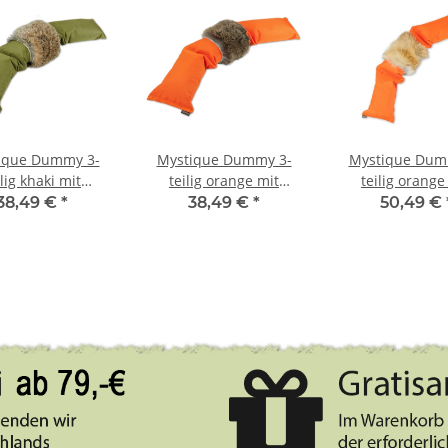
ique Dummy 3-
Mystique Dummy 3-
Mystique Dum
ilig khaki mit
teilig orange mit
teilig orange
nchenfell 4,0kg
Kaninchenfell 3,0kg
Fuchsfell 5,
38,49 €
*
38,49 €
*
50,49 €