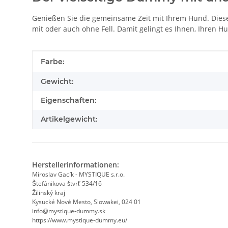
Genießen Sie die gemeinsame Zeit mit Ihrem Hund. Dies
mit oder auch ohne Fell. Damit gelingt es Ihnen, Ihren 
Produkteigenschaft
Wert
Farbe:
Gewicht:
Eigenschaften:
Artikelgewicht:
Herstellerinformationen:
Miroslav Gacík - MYSTIQUE s.r.o.
Štefánikova štvrť 534/16
Žilinský kraj
Kysucké Nové Mesto, Slowakei, 024 01
info@mystique-dummy.sk
https://www.mystique-dummy.eu/