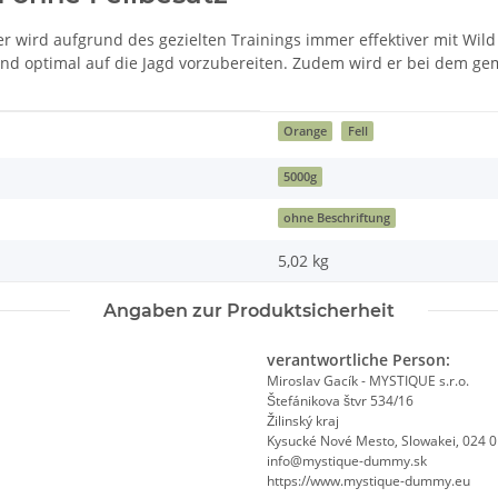
er wird aufgrund des gezielten Trainings immer effektiver mit W
Hund optimal auf die Jagd vorzubereiten. Zudem wird er bei dem g
Orange
Fell
5000g
ohne Beschriftung
5,02
kg
Angaben zur Produktsicherheit
verantwortliche Person:
Miroslav Gacík - MYSTIQUE s.r.o.
Štefánikova štvr 534/16
Žilinský kraj
Kysucké Nové Mesto, Slowakei, 024 
info@mystique-dummy.sk
https://www.mystique-dummy.eu