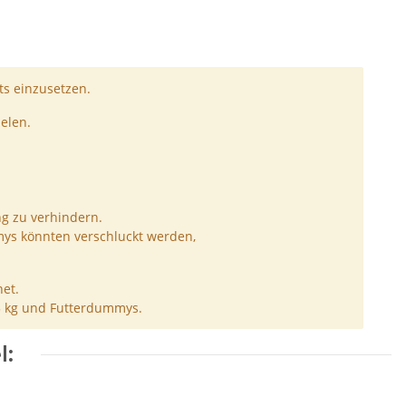
s einzusetzen.
elen.
ng zu verhindern.
ys könnten verschluckt werden,
et.
5 kg und Futterdummys.
l: