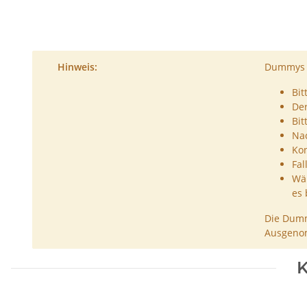
Hinweis:
Dummys s
Bit
De
Bit
Nac
Kon
Fal
Wäh
es 
Die Dumm
Ausgenom
K