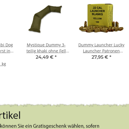
ubi Dog
Mystique Dummy 3-
Dummy Launcher Lucky
st in
teilig khaki ohne Fell
Launcher Patronen
im 3er
2,5kg
Gelb
24,49 €
*
27,95 €
*
1 kg