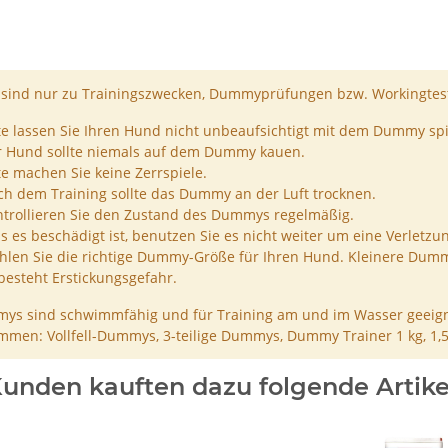
ind nur zu Trainingszwecken, Dummyprüfungen bzw. Workingtest
te lassen Sie Ihren Hund nicht unbeaufsichtigt mit dem Dummy spi
r Hund sollte niemals auf dem Dummy kauen.
te machen Sie keine Zerrspiele.
h dem Training sollte das Dummy an der Luft trocknen.
trollieren Sie den Zustand des Dummys regelmäßig.
ls es beschädigt ist, benutzen Sie es nicht weiter um eine Verletzu
len Sie die richtige Dummy-Größe für Ihren Hund. Kleinere Dumm
besteht Erstickungsgefahr.
ys sind schwimmfähig und für Training am und im Wasser geeign
men: Vollfell-Dummys, 3-teilige Dummys, Dummy Trainer 1 kg, 1,
unden kauften dazu folgende Artike