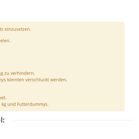
s einzusetzen.
elen.
ng zu verhindern.
ys könnten verschluckt werden,
et.
5 kg und Futterdummys.
l: