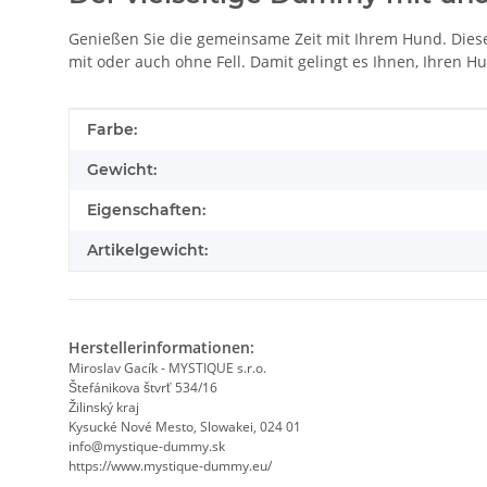
Genießen Sie die gemeinsame Zeit mit Ihrem Hund. Dies
mit oder auch ohne Fell. Damit gelingt es Ihnen, Ihren 
Produkteigenschaft
Wert
Farbe:
Gewicht:
Eigenschaften:
Artikelgewicht:
Herstellerinformationen:
Miroslav Gacík - MYSTIQUE s.r.o.
Štefánikova štvrť 534/16
Žilinský kraj
Kysucké Nové Mesto, Slowakei, 024 01
info@mystique-dummy.sk
https://www.mystique-dummy.eu/