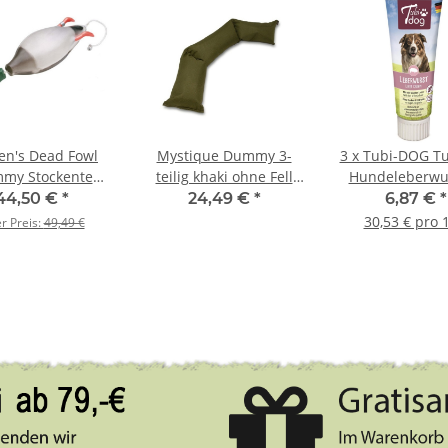
en's Dead Fowl
Mystique Dummy 3-
3 x Tubi-DOG T
my Stockente
teilig khaki ohne Fell
Hundeleberwur
ntendummy
2,0kg
der Tube 75g 
44,50 €
*
24,49 €
*
6,87 €
*
Set
30,53 € pro 
er Preis:
49,49 €