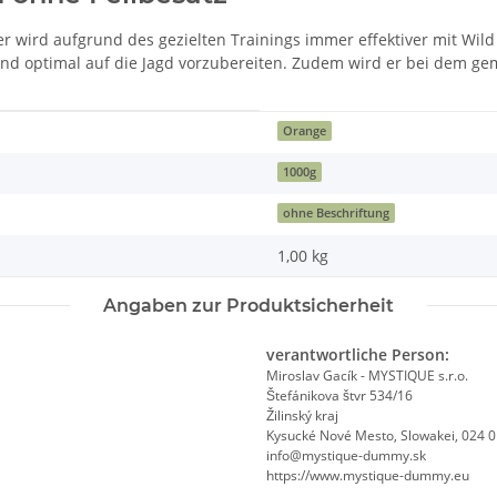
er wird aufgrund des gezielten Trainings immer effektiver mit W
Hund optimal auf die Jagd vorzubereiten. Zudem wird er bei dem g
Orange
1000g
ohne Beschriftung
1,00
kg
Angaben zur Produktsicherheit
verantwortliche Person:
Miroslav Gacík - MYSTIQUE s.r.o.
Štefánikova štvr 534/16
Žilinský kraj
Kysucké Nové Mesto, Slowakei, 024 
info@mystique-dummy.sk
https://www.mystique-dummy.eu