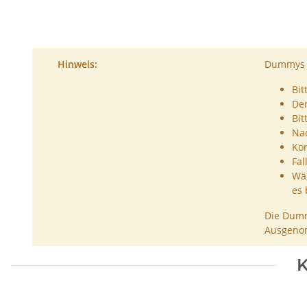
Hinweis:
Dummys s
Bit
De
Bit
Nac
Kon
Fal
Wäh
es 
Die Dumm
Ausgenom
K