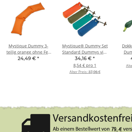
Mystique Dummy 3-
Mystique® Dummy Set
Dokk
teilig orange ohne Fell
Standard Dummys vier
Dum
2,0kg
Farben 4 x 500g 4Stk.
E
24,49 €
*
34,16 €
*
8,54 € pro 1
Alt
Alter Preis:
37,96 €