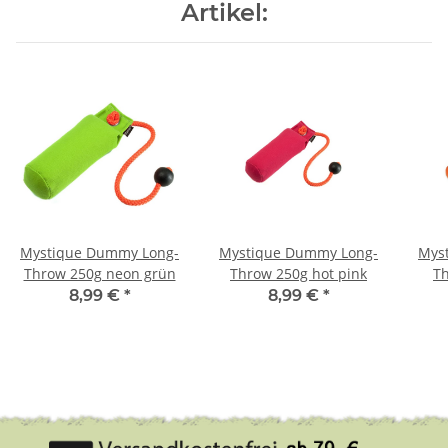
Artikel:
Mystique Dummy Long-
Mystique Dummy Long-
Mys
Throw 250g neon grün
Throw 250g hot pink
T
8,99 €
*
8,99 €
*