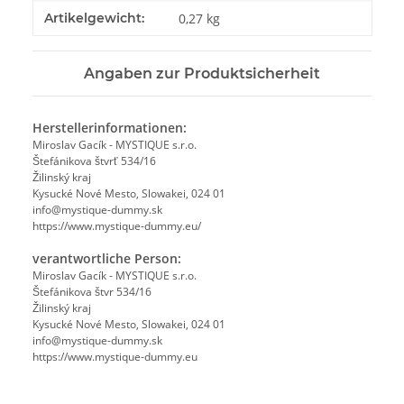
Artikelgewicht:
0,27
kg
Angaben zur Produktsicherheit
Herstellerinformationen:
Miroslav Gacík - MYSTIQUE s.r.o.
Štefánikova štvrť 534/16
Žilinský kraj
Kysucké Nové Mesto, Slowakei, 024 01
info@mystique-dummy.sk
https://www.mystique-dummy.eu/
verantwortliche Person:
Miroslav Gacík - MYSTIQUE s.r.o.
Štefánikova štvr 534/16
Žilinský kraj
Kysucké Nové Mesto, Slowakei, 024 01
info@mystique-dummy.sk
https://www.mystique-dummy.eu