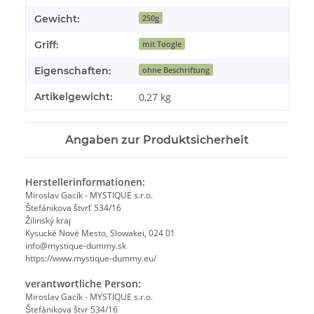
Gewicht:
250g
Griff:
mit Toogle
Eigenschaften:
ohne Beschriftung
Artikelgewicht:
0,27
kg
Angaben zur Produktsicherheit
Herstellerinformationen:
Miroslav Gacík - MYSTIQUE s.r.o.
Štefánikova štvrť 534/16
Žilinský kraj
Kysucké Nové Mesto, Slowakei, 024 01
info@mystique-dummy.sk
https://www.mystique-dummy.eu/
verantwortliche Person:
Miroslav Gacík - MYSTIQUE s.r.o.
Štefánikova štvr 534/16