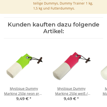
teilige Dummys, Dummy Trainer 1 kg,
1,5 kg und Futterdummys.
Kunden kauften dazu folgende
Artikel:
Mystique Dummy
Mystique Dummy
M
Marking 250g neon grün
Marking 250g weiß /
Ma
/ weiß
hotpink
9,49 €
*
9,49 €
*