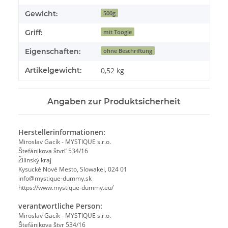
Gewicht:
500g
Griff:
mit Toogle
Eigenschaften:
ohne Beschriftung
Artikelgewicht:
0,52
kg
Angaben zur Produktsicherheit
Herstellerinformationen:
Miroslav Gacík - MYSTIQUE s.r.o.
Štefánikova štvrť 534/16
Žilinský kraj
Kysucké Nové Mesto, Slowakei, 024 01
info@mystique-dummy.sk
https://www.mystique-dummy.eu/
verantwortliche Person:
Miroslav Gacík - MYSTIQUE s.r.o.
Štefánikova štvr 534/16