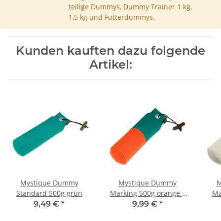
teilige Dummys, Dummy Trainer 1 kg,
1,5 kg und Futterdummys.
Kunden kauften dazu folgende
Artikel:
Mystique Dummy
Mystique Dummy
M
Standard 500g grün
Marking 500g orange /
Ma
grün
9,49 €
*
9,99 €
*