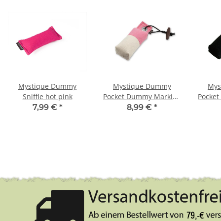
Mystique Dummy
Mystique Dummy
Mys
Sniffle hot pink
Pocket Dummy Marking
Pocke
weiß / pink 150g
hot pi
7,99 €
*
8,99 €
*