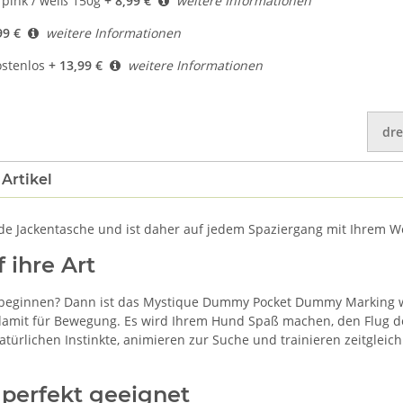
ink / weiß 150g
+ 8,99 €
weitere Informationen
99 €
weitere Informationen
ostenlos
+ 13,99 €
weitere Informationen
dre
Artikel
 Jackentasche und ist daher auf jedem Spaziergang mit Ihrem W
 ihre Art
ginnen? Dann ist das Mystique Dummy Pocket Dummy Marking wie f
 damit für Bewegung. Es wird Ihrem Hund Spaß machen, den Flug
atürlichen Instinkte, animieren zur Suche und trainieren zeitglei
 perfekt geeignet