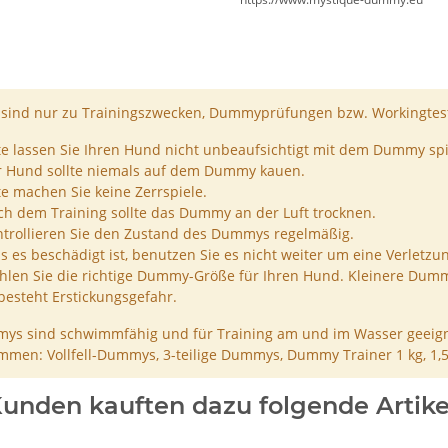
ind nur zu Trainingszwecken, Dummyprüfungen bzw. Workingtest
te lassen Sie Ihren Hund nicht unbeaufsichtigt mit dem Dummy spi
r Hund sollte niemals auf dem Dummy kauen.
te machen Sie keine Zerrspiele.
h dem Training sollte das Dummy an der Luft trocknen.
trollieren Sie den Zustand des Dummys regelmäßig.
ls es beschädigt ist, benutzen Sie es nicht weiter um eine Verletzu
len Sie die richtige Dummy-Größe für Ihren Hund. Kleinere Dumm
besteht Erstickungsgefahr.
ys sind schwimmfähig und für Training am und im Wasser geeign
men: Vollfell-Dummys, 3-teilige Dummys, Dummy Trainer 1 kg, 1,
unden kauften dazu folgende Artike