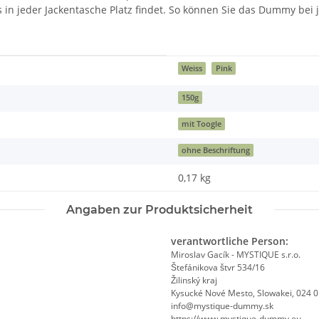
 es in jeder Jackentasche Platz findet. So können Sie das Dummy b
Weiss
Pink
150g
mit Toogle
ohne Beschriftung
0,17
kg
Angaben zur Produktsicherheit
verantwortliche Person:
Miroslav Gacík - MYSTIQUE s.r.o.
Štefánikova štvr 534/16
Žilinský kraj
Kysucké Nové Mesto, Slowakei, 024 
info@mystique-dummy.sk
https://www.mystique-dummy.eu