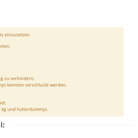
s einzusetzen.
elen.
ng zu verhindern.
ys könnten verschluckt werden,
et.
5 kg und Futterdummys.
l: