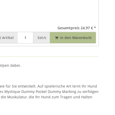
Gesamtpreis
24,97 €
*
i
Artikel
Set/s
in den Warenkorb
elpen dabei.
ür Sie entwickelt. Auf spielerische Art lernt Ihr Hund
 des Mystique Dummy Pocket Dummy Marking zu verfolgen
ch die Muskulatur, die Ihr Hund zum Tragen und Halten