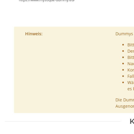
Hinweis:
Dummys s
Bit
De
Bit
Nac
Kon
Fal
Wäh
es 
Die Dumm
Ausgenom
K