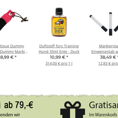
tique Dummy
Duftstoff fürs Training
Markierst
t Dummy Marking
Hund 35ml Ente - Duck
Einweisestab w
nk / schwarz 150g
schwarz im Set 
8,99 €
*
10,99 €
*
38,49 €
314,00 € pro 1 l
12,83 € pro