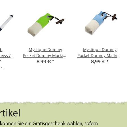
ab
Mystique Dummy
Mystique Dummy
eiss /
Pocket Dummy Marking
Pocket Dummy Marking
3 Stück
neon grün / weiß 150g
weiß / hellblau 150g
*
8,99 €
*
8,99 €
*
 1