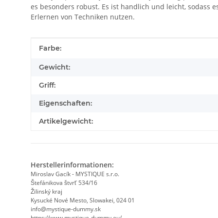
es besonders robust. Es ist handlich und leicht, sodass
Erlernen von Techniken nutzen.
Produkteigenschaft
Wert
Farbe:
Gewicht:
Griff:
Eigenschaften:
Artikelgewicht:
Herstellerinformationen:
Miroslav Gacík - MYSTIQUE s.r.o.
Štefánikova štvrť 534/16
Žilinský kraj
Kysucké Nové Mesto, Slowakei, 024 01
info@mystique-dummy.sk
https://www.mystique-dummy.eu/