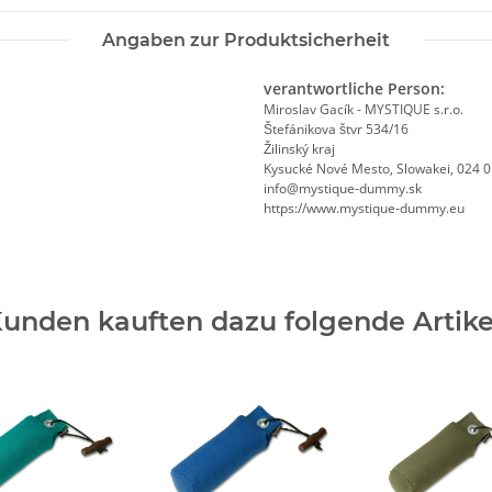
Angaben zur Produktsicherheit
verantwortliche Person:
Miroslav Gacík - MYSTIQUE s.r.o.
Štefánikova štvr 534/16
Žilinský kraj
Kysucké Nové Mesto, Slowakei, 024 
info@mystique-dummy.sk
https://www.mystique-dummy.eu
unden kauften dazu folgende Artike