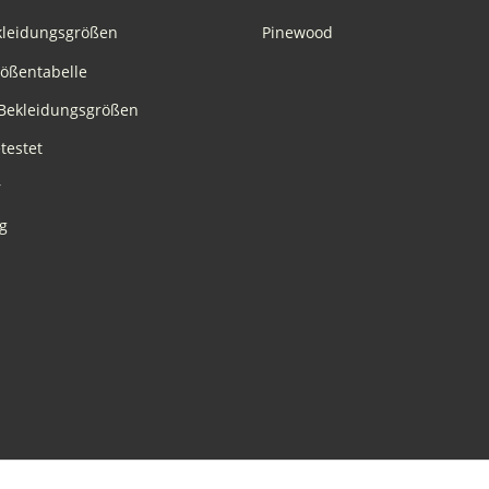
kleidungsgrößen
Pinewood
rößentabelle
Bekleidungsgrößen
testet
r
g