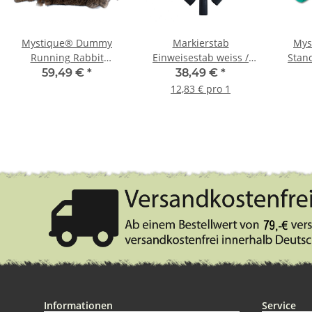
Mystique® Dummy
Markierstab
Mys
Running Rabbit
Einweisestab weiss /
Stan
Kaninchendummy mit
schwarz im Set 3 Stück
59,49 €
*
38,49 €
*
Fell
12,83 € pro 1
Informationen
Service