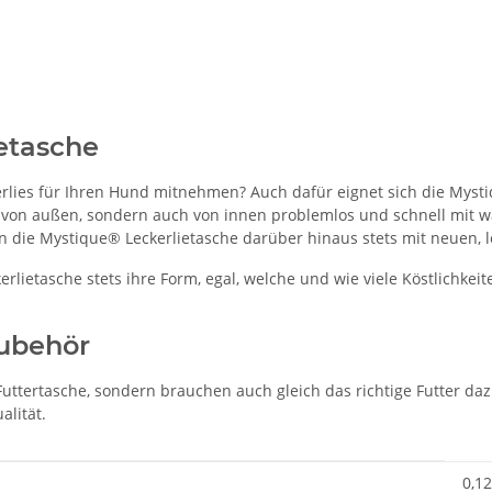
ietasche
rlies für Ihren Hund mitnehmen? Auch dafür eignet sich die Myst
nur von außen, sondern auch von innen problemlos und schnell m
n die Mystique® Leckerlietasche darüber hinaus stets mit neuen, 
rlietasche stets ihre Form, egal, welche und wie viele Köstlichkei
Zubehör
Futtertasche, sondern brauchen auch gleich das richtige Futter daz
alität.
0,12