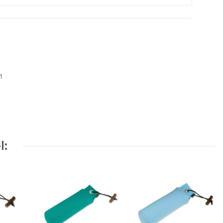
01
l: