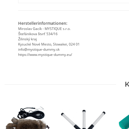
Herstellerinformationen:
Miroslav Gacík - MYSTIQUE s.r.o.
Štefánikova štvrť 534/16
Žilinský kraj
Kysucké Nové Mesto, Slowakei, 024 01
info@mystique-dummy.sk
https://www.mystique-dummy.eu/
K