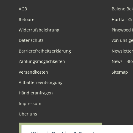
AGB
Baleno Be
Retoure
Hurtta - G
Widerrufsbelehrung
Pinewood 
Datenschutz
von uns ge
Barrierefreiheitserklärung
Newslette
Zahlungsmöglichkeiten
News - Blo
Versandkosten
Sitemap
Altbatterieentsorgung
Händleranfragen
Impressum
Über uns
Widerruf anmelden