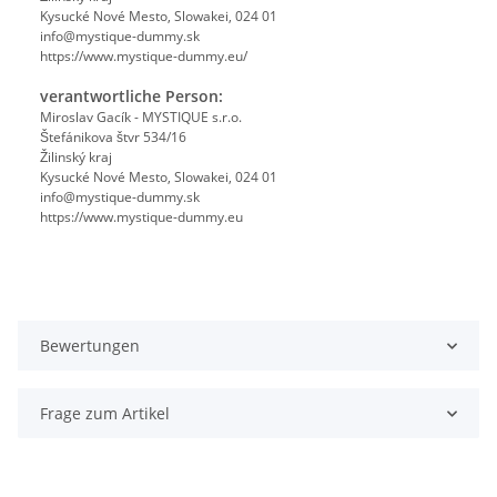
Kysucké Nové Mesto, Slowakei, 024 01
info@mystique-dummy.sk
https://www.mystique-dummy.eu/
verantwortliche Person:
Miroslav Gacík - MYSTIQUE s.r.o.
Štefánikova štvr 534/16
Žilinský kraj
Kysucké Nové Mesto, Slowakei, 024 01
info@mystique-dummy.sk
https://www.mystique-dummy.eu
Bewertungen
Frage zum Artikel