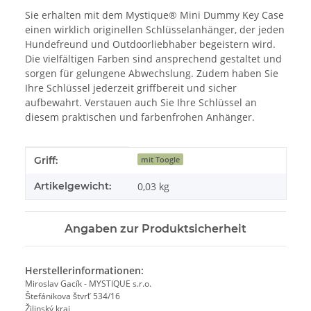
Sie erhalten mit dem Mystique® Mini Dummy Key Case
einen wirklich originellen Schlüsselanhänger, der jeden
Hundefreund und Outdoorliebhaber begeistern wird.
Die vielfältigen Farben sind ansprechend gestaltet und
sorgen für gelungene Abwechslung. Zudem haben Sie
Ihre Schlüssel jederzeit griffbereit und sicher
aufbewahrt. Verstauen auch Sie Ihre Schlüssel an
diesem praktischen und farbenfrohen Anhänger.
Produkteigenschaft
Wert
Griff:
mit Toogle
Artikelgewicht:
0,03
kg
Angaben zur Produktsicherheit
Herstellerinformationen:
Miroslav Gacík - MYSTIQUE s.r.o.
Štefánikova štvrť 534/16
Žilinský kraj