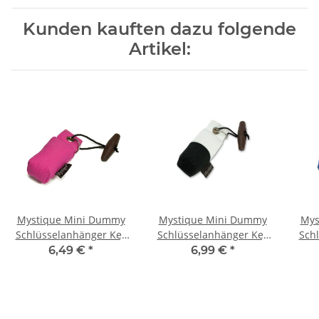
Kunden kauften dazu folgende
Artikel:
Mystique Mini Dummy
Mystique Mini Dummy
Mys
Schlüsselanhänger Key
Schlüsselanhänger Key
Sch
Case hot pink
Case schwarz/weiß
C
6,49 €
*
6,99 €
*