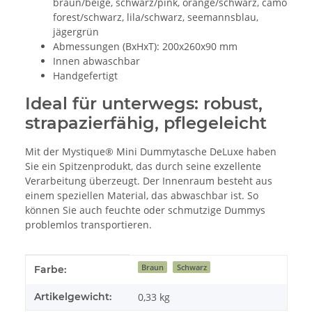
braun/beige, schwarz/pink, orange/schwarz, camo
forest/schwarz, lila/schwarz, seemannsblau,
jägergrün
Abmessungen (BxHxT): 200x260x90 mm
Innen abwaschbar
Handgefertigt
Ideal für unterwegs: robust,
strapazierfähig, pflegeleicht
Mit der Mystique® Mini Dummytasche DeLuxe haben
Sie ein Spitzenprodukt, das durch seine exzellente
Verarbeitung überzeugt. Der Innenraum besteht aus
einem speziellen Material, das abwaschbar ist. So
können Sie auch feuchte oder schmutzige Dummys
problemlos transportieren.
Produkteigenschaft
Wert
Braun
Schwarz
Farbe:
Artikelgewicht:
0,33
kg