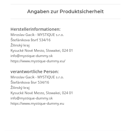
Angaben zur Produktsicherheit
Herstellerinformationen:
Miroslav Gacík - MYSTIQUE s.r.o.
Štefánikova štvrť 534/16
Žilinský kraj
Kysucké Nové Mesto, Slowakei, 024 01
info@mystique-dummy.sk
https://www.mystique-dummy.eu/
verantwortliche Person:
Miroslav Gacík - MYSTIQUE s.r.o.
Štefánikova štvr 534/16
Žilinský kraj
Kysucké Nové Mesto, Slowakei, 024 01
info@mystique-dummy.sk
https://www.mystique-dummy.eu