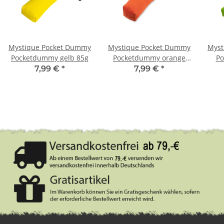
Mystique Pocket Dummy
Mystique Pocket Dummy
Myst
Pocketdummy gelb 85g
Pocketdummy orange
Po
85g
7,99 €
*
7,99 €
*