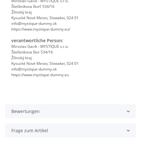
Miroslav Gacík - MYSTIQUE s.r.o.
Štefánikova štvrť 534/16
Žilinský kraj
Kysucké Nové Mesto, Slowakei, 024 01
info@mystique-dummy.sk
https://www.mystique-dummy.eu/
verantwortliche Person:
Miroslav Gacík - MYSTIQUE s.r.o.
Štefánikova štvr 534/16
Žilinský kraj
Kysucké Nové Mesto, Slowakei, 024 01
info@mystique-dummy.sk
https://www.mystique-dummy.eu
Bewertungen
Frage zum Artikel