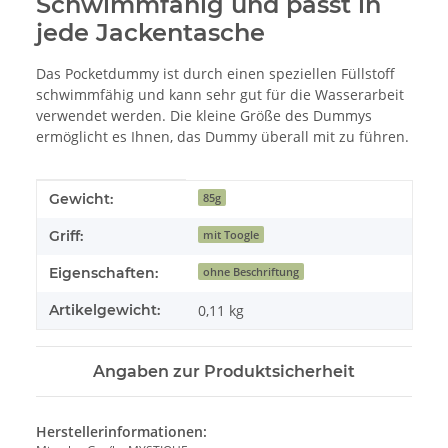
Schwimmfähig und passt in
jede Jackentasche
Das Pocketdummy ist durch einen speziellen Füllstoff
schwimmfähig und kann sehr gut für die Wasserarbeit
verwendet werden. Die kleine Größe des Dummys
ermöglicht es Ihnen, das Dummy überall mit zu führen.
Produkteigenschaft
Wert
Gewicht:
85g
Griff:
mit Toogle
Eigenschaften:
ohne Beschriftung
Artikelgewicht:
0,11
kg
Angaben zur Produktsicherheit
Herstellerinformationen: