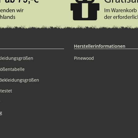
Herstellerinformationen
kleidungsgrößen
Pinewood
rößentabelle
Bekleidungsgrößen
testet
r
g