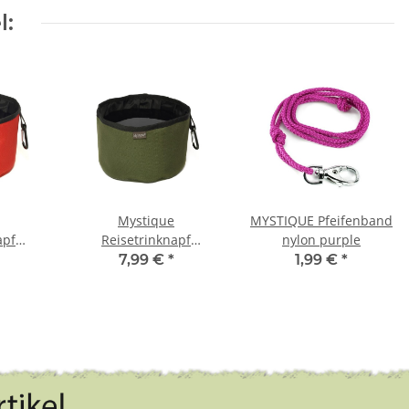
l:
Mystique
MYSTIQUE Pfeifenband
apf
Reisetrinknapf
nylon purple
mit
Reisenapf mit
7,99 €
*
1,99 €
*
tbar
Karabiner faltbar
 rot
Faltnapf 2,0l khaki