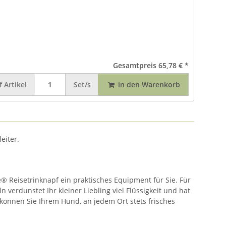
Gesamtpreis
65,78 €
*
f
Artikel
Set/s
in den Warenkorb
eiter.
e® Reisetrinknapf ein praktisches Equipment für Sie. Für
 verdunstet Ihr kleiner Liebling viel Flüssigkeit und hat
können Sie Ihrem Hund, an jedem Ort stets frisches