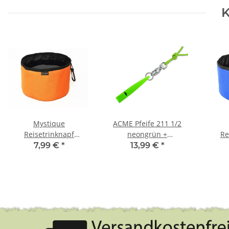
K
Mystique
ACME Pfeife 211 1/2
Reisetrinknapf
neongrün +
Re
Reisenapf mit
Pfeifenband kostenlos
Re
7,99 €
*
13,99 €
*
Karabiner faltbar
Kar
Faltnapf 2,0l orange
Falt