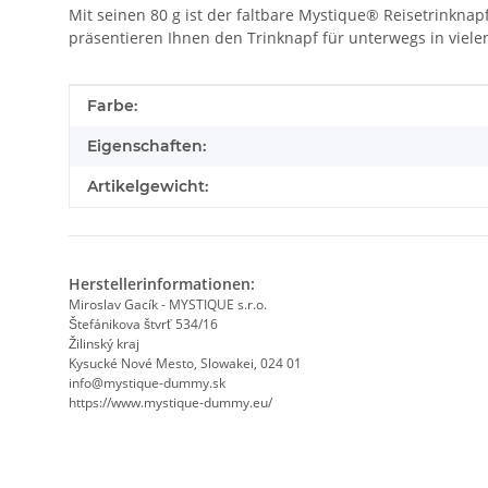
Mit seinen 80 g ist der faltbare Mystique® Reisetrinknap
präsentieren Ihnen den Trinknapf für unterwegs in vielen
Produkteigenschaft
Wert
Farbe:
Eigenschaften:
Artikelgewicht:
Herstellerinformationen:
Miroslav Gacík - MYSTIQUE s.r.o.
Štefánikova štvrť 534/16
Žilinský kraj
Kysucké Nové Mesto, Slowakei, 024 01
info@mystique-dummy.sk
https://www.mystique-dummy.eu/