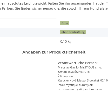
f ein absolutes Leichtgewicht. Falten Sie ihn auseinander, hat der
 Farben. Sie finden sicher genau die, die sowohl Ihrem Hund als au
Grün
ohne Beschriftung
0,10
kg
Angaben zur Produktsicherheit
verantwortliche Person:
Miroslav Gacík - MYSTIQUE s.r.o.
Štefánikova štvr 534/16
Žilinský kraj
Kysucké Nové Mesto, Slowakei, 024 
info@mystique-dummy.sk
https://www.mystique-dummy.eu