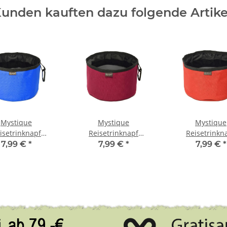
unden kauften dazu folgende Artike
Mystique
Mystique
Mystique
isetrinknapf
Reisetrinknapf
Reisetrinkn
isenapf mit
Reisenapf mit
Reisenapf 
7,99 €
*
7,99 €
*
7,99 €
*
abiner faltbar
Karabiner faltbar
Karabiner fal
napf 2,0l blau
Faltnapf 2,0l weinrot
Faltnapf 2,0l