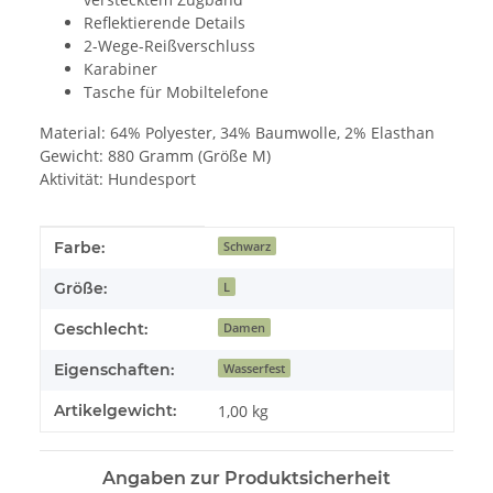
Reflektierende Details
2-Wege-Reißverschluss
Karabiner
Tasche für Mobiltelefone
Material: 64% Polyester, 34% Baumwolle, 2% Elasthan
Gewicht: 880 Gramm (Größe M)
Aktivität: Hundesport
Produkteigenschaft
Wert
Farbe:
Schwarz
Größe:
L
Geschlecht:
Damen
Eigenschaften:
Wasserfest
Artikelgewicht:
1,00
kg
Angaben zur Produktsicherheit