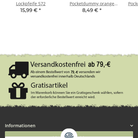
Lockpfeife 572
Pocketdummy orange
Pock
150g
15,99 €
*
8,49 €
*
Informationen
Widerruf anmelden