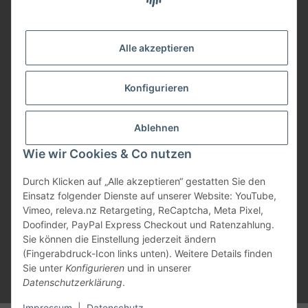
Service
Alle akzeptieren
Herstellerinformationen
Konfigurieren
Zahlungsmöglichkeiten
Ablehnen
Wie wir Cookies & Co nutzen
Durch Klicken auf „Alle akzeptieren“ gestatten Sie den
Einsatz folgender Dienste auf unserer Website: YouTube,
Vimeo, releva.nz Retargeting, ReCaptcha, Meta Pixel,
Doofinder, PayPal Express Checkout und Ratenzahlung.
Sie können die Einstellung jederzeit ändern
(Fingerabdruck-Icon links unten). Weitere Details finden
Sie unter
Konfigurieren
und in unserer
Datenschutzerklärung
.
* Alle Preise inkl. gesetzlicher USt., zzgl.
Versand
Impressum
|
Datenschutz