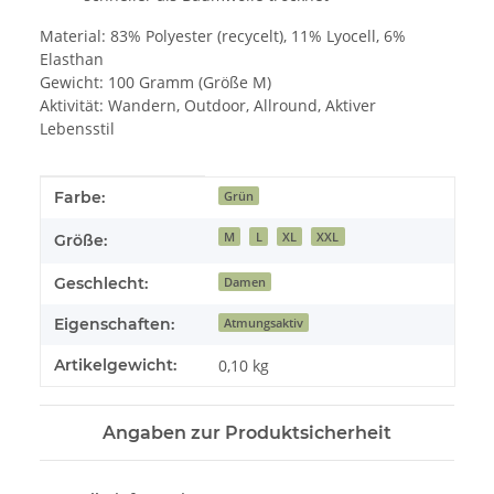
Material: 83% Polyester (recycelt), 11% Lyocell, 6%
Elasthan
Gewicht: 100 Gramm (Größe M)
Aktivität: Wandern, Outdoor, Allround, Aktiver
Lebensstil
Produkteigenschaft
Wert
Farbe:
Grün
M
L
XL
XXL
Größe:
Geschlecht:
Damen
Eigenschaften:
Atmungsaktiv
Artikelgewicht:
0,10
kg
Angaben zur Produktsicherheit