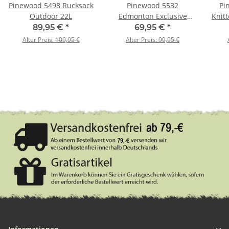
Pinewood 5498 Rucksack
Pinewood 5532
Pi
Outdoor 22L
Edmonton Exclusive
Knit
Hemd
89,95 €
*
69,95 €
*
Moosgrün/Wildlederbraun
Alter Preis:
109,95 €
Alter Preis:
99,95 €
(182) M