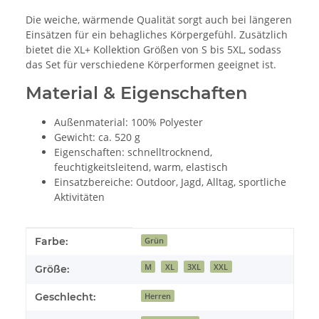
Die weiche, wärmende Qualität sorgt auch bei längeren
Einsätzen für ein behagliches Körpergefühl. Zusätzlich
bietet die XL+ Kollektion Größen von S bis 5XL, sodass
das Set für verschiedene Körperformen geeignet ist.
Material & Eigenschaften
Außenmaterial: 100% Polyester
Gewicht: ca. 520 g
Eigenschaften: schnelltrocknend,
feuchtigkeitsleitend, warm, elastisch
Einsatzbereiche: Outdoor, Jagd, Alltag, sportliche
Aktivitäten
Produkteigenschaft
Wert
Farbe:
Grün
M
XL
3XL
XXL
Größe:
Geschlecht:
Herren