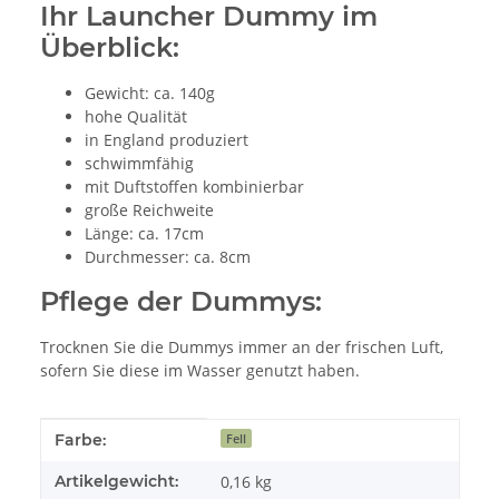
Ihr Launcher Dummy im
Überblick:
Gewicht: ca. 140g
hohe Qualität
in England produziert
schwimmfähig
mit Duftstoffen kombinierbar
große Reichweite
Länge: ca. 17cm
Durchmesser: ca. 8cm
Pflege der Dummys:
Trocknen Sie die Dummys immer an der frischen Luft,
sofern Sie diese im Wasser genutzt haben.
Produkteigenschaft
Wert
Farbe:
Fell
Artikelgewicht:
0,16
kg