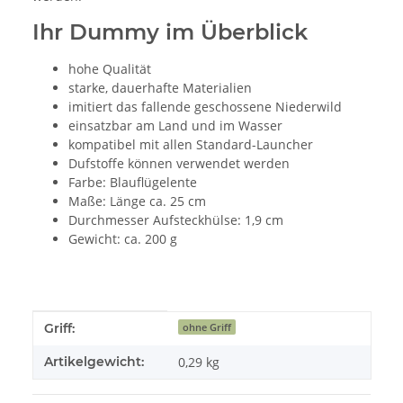
Ihr Dummy im Überblick
hohe Qualität
starke, dauerhafte Materialien
imitiert das fallende geschossene Niederwild
einsatzbar am Land und im Wasser
kompatibel mit allen Standard-Launcher
Dufstoffe können verwendet werden
Farbe: Blauflügelente
Maße: Länge ca. 25 cm
Durchmesser Aufsteckhülse: 1,9 cm
Gewicht: ca. 200 g
Produkteigenschaft
Wert
Griff:
ohne Griff
Artikelgewicht:
0,29
kg