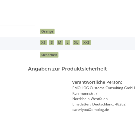
Orange
XS
S
M
L
XL
XXS
Sicherheit
Angaben zur Produktsicherheit
verantwortliche Person:
EMO-LOG Customs Consulting GmbH
Kuhlmannstr. 7
Nordrhein-Westfalen
Emsdetten, Deutschland, 48282
care4you@emolog.de