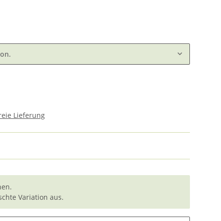
ion.
eie Lieferung
nen.
chte Variation aus.