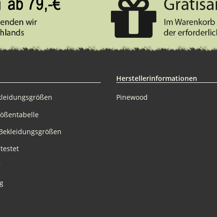
Herstellerinformationen
kleidungsgrößen
Pinewood
rößentabelle
Bekleidungsgrößen
testet
r
g