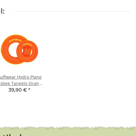
l:
uffwear Hydro Plane
isbee Tangelo Orange
M 23cm
39,90 €
*