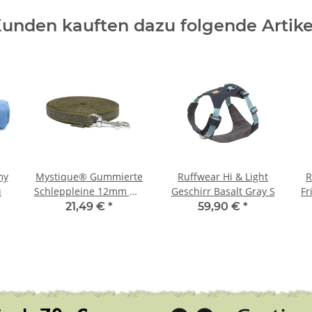
unden kauften dazu folgende Artike
my
Mystique® Gummierte
Ruffwear Hi & Light
R
u
Schleppleine 12mm mit
Geschirr Basalt Gray S
Fr
Handschlaufe Standard
21,49 €
*
59,90 €
*
Karabiner khaki 10m