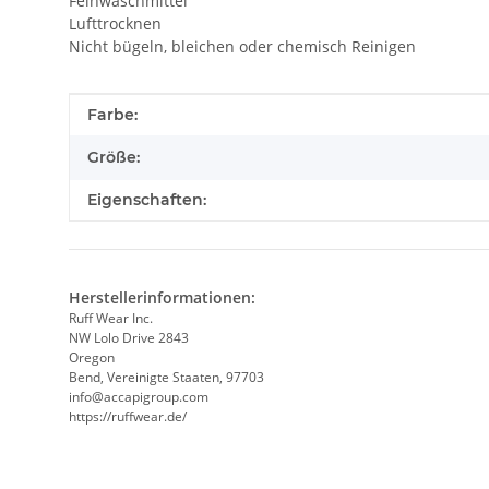
Feinwaschmittel
Lufttrocknen
Nicht bügeln, bleichen oder chemisch Reinigen
Produkteigenschaft
Wert
Farbe:
Größe:
Eigenschaften:
Herstellerinformationen:
Ruff Wear Inc.
NW Lolo Drive 2843
Oregon
Bend, Vereinigte Staaten, 97703
info@accapigroup.com
https://ruffwear.de/