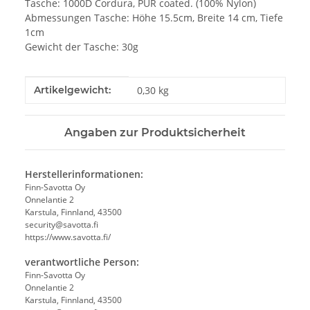
Tasche: 1000D Cordura, PUR coated. (100% Nylon)
Abmessungen Tasche: Höhe 15.5cm, Breite 14 cm, Tiefe
1cm
Gewicht der Tasche: 30g
Produkteigenschaft
Wert
Artikelgewicht:
0,30
kg
Angaben zur Produktsicherheit
Herstellerinformationen:
Finn-Savotta Oy
Onnelantie 2
Karstula, Finnland, 43500
security@savotta.fi
https://www.savotta.fi/
verantwortliche Person:
Finn-Savotta Oy
Onnelantie 2
Karstula, Finnland, 43500