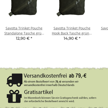
Savotta Trinket Pouche
Savotta Trinket Pouche
Savo
Standalone Tasche grün
Hook Back Tasche grün S
S 10×15 cm
10×15 cm
12,90 €
*
14,90 €
*