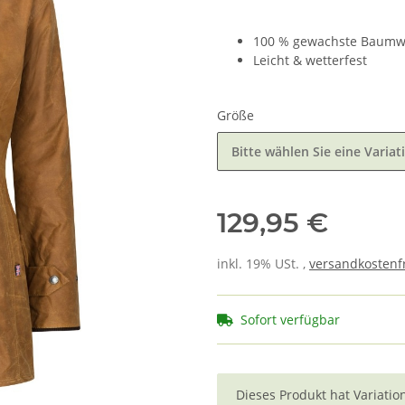
100 % gewachste Baumw
Leicht & wetterfest
Größe
Bitte wählen Sie eine Variat
129,95 €
inkl. 19% USt. ,
versandkostenfr
Sofort verfügbar
x
Dieses Produkt hat Variatio