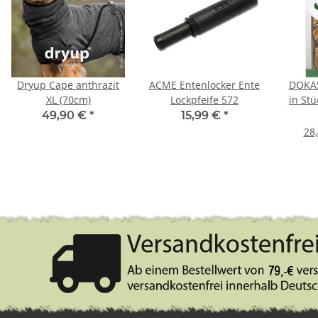
Dryup Cape anthrazit
ACME Entenlocker Ente
DOKAS
XL (70cm)
Lockpfeife 572
in St
49,90 €
*
15,99 €
*
28,