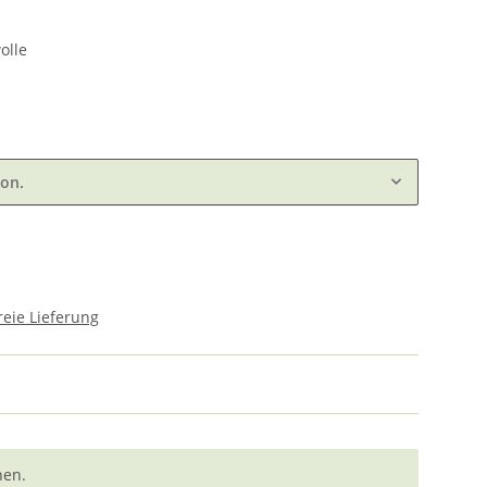
olle
ion.
eie Lieferung
nen.