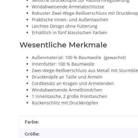
Seitliche Druckknöpfe zur Passformregulierung
Windabweisende Ärmelabschlüsse
Robuster Zwei-Wege-Reißverschluss mit Druckkno
Praktische Innen- und Außentaschen
Leichtes Design ohne Fütterung
Erhältlich in fünf klassischen Farben
Wesentliche Merkmale
Außenmaterial: 100 % Baumwolle (gewachst)
Innenfutter: 100 % Baumwolle
Zwei-Wege-Reißverschluss aus Metall mit Sturmbl
Druckknöpfe an Taille und Ärmeln
Cordbesatz an Kragen und Ärmelenden
Windabweisende Ärmelbündchen
1 Innentasche, 2 große Fronttaschen
Rückenschlitz mit Druckknöpfen
Produkteigenschaft
Wert
Farbe:
Größe: