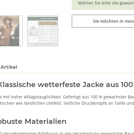
Wählen Sie bitte die gewüns
Sie möchten in mon
Artikel
Klassische wetterfeste Jacke aus 1
z mit hoher Alltagstauglichkeit. Gefertigt aus 100 % gewachster B
ädtischen wie ländlichen Umfeld. Seitliche Druckknöpfe an Taille 
obuste Materialien
auf jahrzehntelanger Erfahrung in der Verarbeitung gewachster Bau