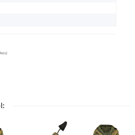
kes)
l: