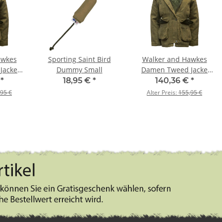
awkes
Sporting Saint Bird
Walker and Hawkes
Jacke
Dummy Small
Damen Tweed Jacke
ood –
Derby Hazelwood –
€
*
18,95 €
*
140,36 €
*
46
Light Sage 44
95 €
Alter Preis:
155,95 €