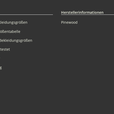
Herstellerinformationen
kleidungsgrößen
Pinewood
rößentabelle
Bekleidungsgrößen
testet
r
g