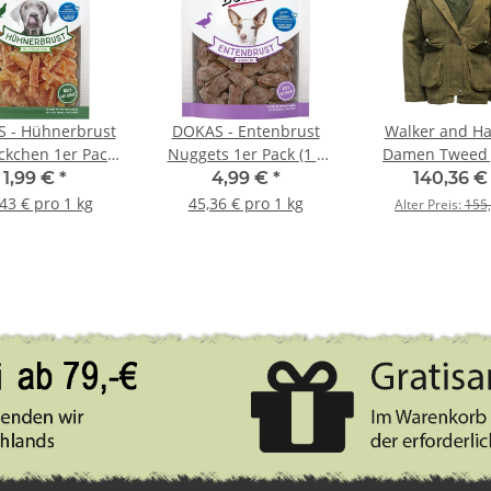
 - Hühnerbrust
DOKAS - Entenbrust
Walker and H
ückchen 1er Pack
Nuggets 1er Pack (1 x
Damen Tweed 
(1 x 70g)
110g)
Derby Hazelw
1,99 €
*
4,99 €
*
140,36 
Light Sage 
43 € pro 1 kg
45,36 € pro 1 kg
Alter Preis:
155,