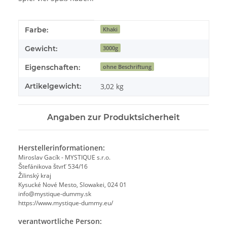
Produkteigenschaft
Wert
Farbe:
Khaki
Gewicht:
3000g
Eigenschaften:
ohne Beschriftung
Artikelgewicht:
3,02
kg
Angaben zur Produktsicherheit
Herstellerinformationen:
Miroslav Gacík - MYSTIQUE s.r.o.
Štefánikova štvrť 534/16
Žilinský kraj
Kysucké Nové Mesto, Slowakei, 024 01
info@mystique-dummy.sk
https://www.mystique-dummy.eu/
verantwortliche Person: