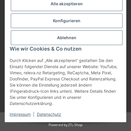
Service
Alle akzeptieren
Herstellerinformationen
Konfigurieren
Zahlungsmöglichkeiten
Ablehnen
Wie wir Cookies & Co nutzen
Durch Klicken auf „Alle akzeptieren“ gestatten Sie den
Einsatz folgender Dienste auf unserer Website: YouTube,
Vimeo, releva.nz Retargeting, ReCaptcha, Meta Pixel,
Doofinder, PayPal Express Checkout und Ratenzahlung.
Sie können die Einstellung jederzeit ändern
(Fingerabdruck-Icon links unten). Weitere Details finden
Sie unter
Konfigurieren
und in unserer
Datenschutzerklärung
.
* Alle Preise inkl. gesetzlicher USt., zzgl.
Versand
Impressum
|
Datenschutz
© Marios Dogshop by Hickethier GmbH
Powered by
JTL-Shop