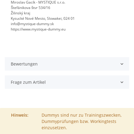
Miroslav Gacík - MYSTIQUE s.r.o.
Štefánikova štvr 534/16
Žilinský kraj
Kysucké Nové Mesto, Slowakei, 024 01
info@mystique-dummy.sk
https://www.mystique-dummy.eu
Bewertungen
Frage zum Artikel
Hinweis:
Dummys sind nur zu Trainingszwecken,
Dummyprüfungen bzw. Workingtests
einzusetzen.