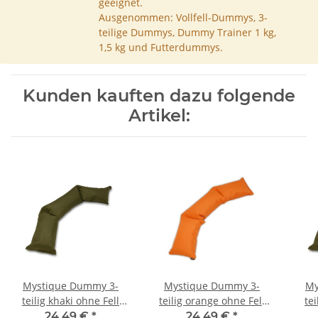
geeignet.
Ausgenommen: Vollfell-Dummys, 3-
teilige Dummys, Dummy Trainer 1 kg,
1,5 kg und Futterdummys.
Kunden kauften dazu folgende
Artikel:
Mystique Dummy 3-
Mystique Dummy 3-
My
teilig khaki ohne Fell
teilig orange ohne Fell
tei
4,0kg
4,0kg
24,49 €
*
24,49 €
*