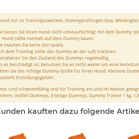
ind nur zu Trainingszwecken, Dummyprüfungen bzw. Workingtest
te lassen Sie Ihren Hund nicht unbeaufsichtigt mit dem Dummy spi
r Hund sollte niemals auf dem Dummy kauen.
te machen Sie keine Zerrspiele.
h dem Training sollte das Dummy an der Luft trocknen.
trollieren Sie den Zustand des Dummys regelmäßig.
ls es beschädigt ist, benutzen Sie es nicht weiter um eine Verletzu
len Sie die richtige Dummy-Größe für Ihren Hund. Kleinere Dumm
besteht Erstickungsgefahr.
ys sind schwimmfähig und für Training am und im Wasser geeign
men: Vollfell-Dummys, 3-teilige Dummys, Dummy Trainer 1 kg, 1,
unden kauften dazu folgende Artike