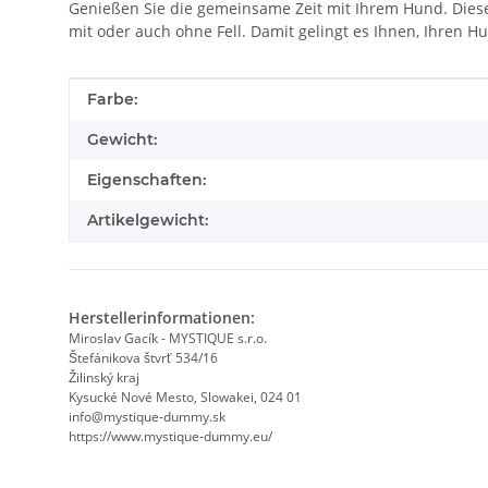
Genießen Sie die gemeinsame Zeit mit Ihrem Hund. Dies
mit oder auch ohne Fell. Damit gelingt es Ihnen, Ihren 
Produkteigenschaft
Wert
Farbe:
Gewicht:
Eigenschaften:
Artikelgewicht:
Herstellerinformationen:
Miroslav Gacík - MYSTIQUE s.r.o.
Štefánikova štvrť 534/16
Žilinský kraj
Kysucké Nové Mesto, Slowakei, 024 01
info@mystique-dummy.sk
https://www.mystique-dummy.eu/