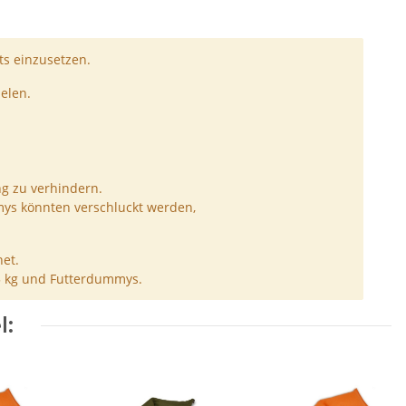
s einzusetzen.
elen.
ng zu verhindern.
ys könnten verschluckt werden,
et.
5 kg und Futterdummys.
l: