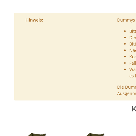
Hinweis:
Dummys s
Bit
De
Bit
Nac
Kon
Fal
Wäh
es 
Die Dumm
Ausgenom
K