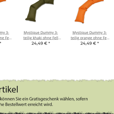
my 3-
Mystique Dummy 3-
Mystique Dummy 3-
ne Fell
teilig khaki ohne Fell
teilig orange ohne Fell
5,0kg
5,0kg
*
24,49 €
*
24,49 €
*