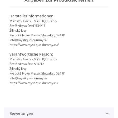
Angaben zur Produktsicherheit
Herstellerinformationen:
Miroslav Gacík - MYSTIQUE s.r.o.
Štefánikova štvrť 534/16
Žilinský kraj
Kysucké Nové Mesto, Slowakei, 024 01
info@mystique-dummy.sk
https://www.mystique-dummy.eu/
verantwortliche Person:
Miroslav Gacík - MYSTIQUE s.r.o.
Štefánikova štvr 534/16
Žilinský kraj
Kysucké Nové Mesto, Slowakei, 024 01
info@mystique-dummy.sk
https://www.mystique-dummy.eu
Bewertungen