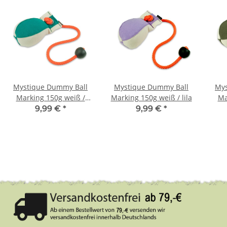
Mystique Dummy Ball
Mystique Dummy Ball
Mys
Marking 150g weiß /
Marking 150g weiß / lila
Ma
grün
9,99 €
*
9,99 €
*