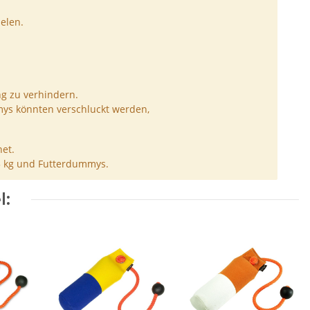
elen.
ng zu verhindern.
ys könnten verschluckt werden,
et.
5 kg und Futterdummys.
l: