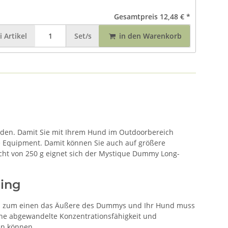
Gesamtpreis
12,48 €
*
i
Artikel
Set/s
in den Warenkorb
nden. Damit Sie mit Ihrem Hund im Outdoorbereich
le Equipment. Damit können Sie auch auf größere
cht von 250 g eignet sich der Mystique Dummy Long-
ning
ch zum einen das Äußere des Dummys und Ihr Hund muss
ine abgewandelte Konzentrationsfähigkeit und
en können.