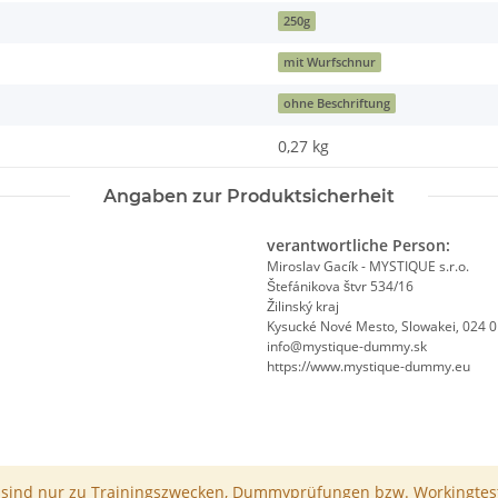
250g
mit Wurfschnur
ohne Beschriftung
0,27
kg
Angaben zur Produktsicherheit
verantwortliche Person:
Miroslav Gacík - MYSTIQUE s.r.o.
Štefánikova štvr 534/16
Žilinský kraj
Kysucké Nové Mesto, Slowakei, 024 
info@mystique-dummy.sk
https://www.mystique-dummy.eu
ind nur zu Trainingszwecken, Dummyprüfungen bzw. Workingtest