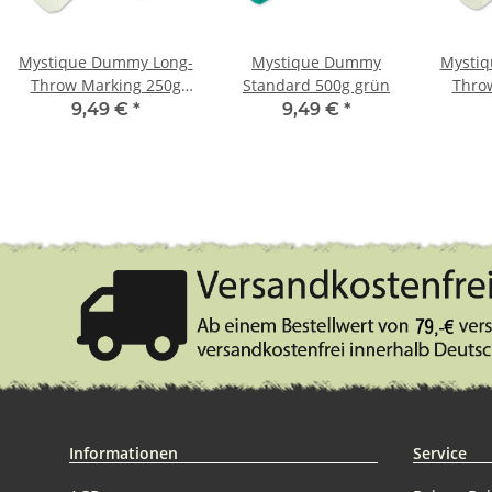
Mystique Dummy Long-
Mystique Dummy
Mysti
Throw Marking 250g
Standard 500g grün
Thro
weiß / grün
w
9,49 €
*
9,49 €
*
Informationen
Service