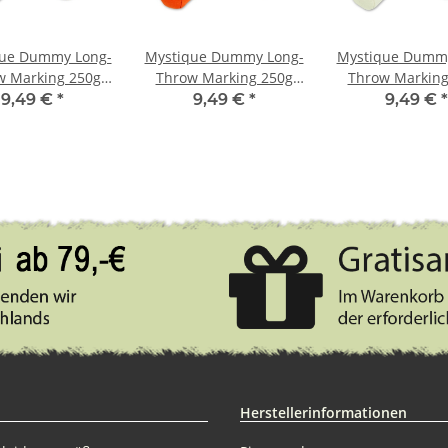
que Dummy Long-
Mystique Dummy Long-
Mystique Dummy
w Marking 250g
Throw Marking 250g
Throw Marking
eiß / khaki
orange / grün
weiß / schw
9,49 €
*
9,49 €
*
9,49 €
*
Herstellerinformationen