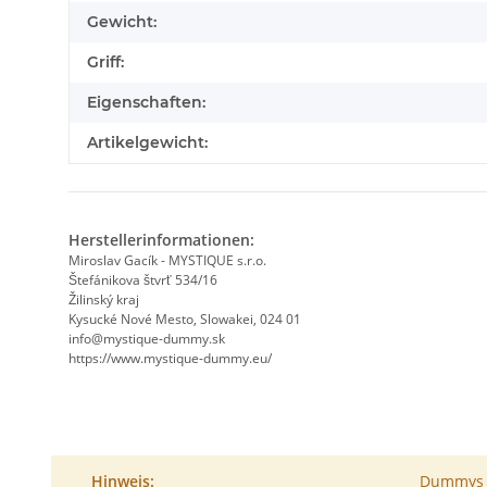
Gewicht:
Griff:
Eigenschaften:
Artikelgewicht:
Herstellerinformationen:
Miroslav Gacík - MYSTIQUE s.r.o.
Štefánikova štvrť 534/16
Žilinský kraj
Kysucké Nové Mesto, Slowakei, 024 01
info@mystique-dummy.sk
https://www.mystique-dummy.eu/
Hinweis:
Dummys s