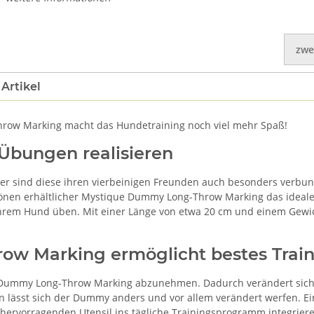
zwe
Artikel
hrow Marking macht das Hundetraining noch viel mehr Spaß!
Übungen realisieren
er sind diese ihren vierbeinigen Freunden auch besonders verbu
rbtönen erhältlicher Mystique Dummy Long-Throw Marking das idea
 Ihrem Hund üben. Mit einer Länge von etwa 20 cm und einem Gewi
w Marking ermöglicht bestes Trai
ue Dummy Long-Throw Marking abzunehmen. Dadurch verändert si
n lässt sich der Dummy anders und vor allem verändert werfen. E
 hervorragenden Utensil ins tägliche Trainingsprogramm integrier