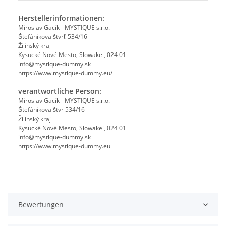
Herstellerinformationen:
Miroslav Gacík - MYSTIQUE s.r.o.
Štefánikova štvrť 534/16
Žilinský kraj
Kysucké Nové Mesto, Slowakei, 024 01
info@mystique-dummy.sk
https://www.mystique-dummy.eu/
verantwortliche Person:
Miroslav Gacík - MYSTIQUE s.r.o.
Štefánikova štvr 534/16
Žilinský kraj
Kysucké Nové Mesto, Slowakei, 024 01
info@mystique-dummy.sk
https://www.mystique-dummy.eu
Bewertungen