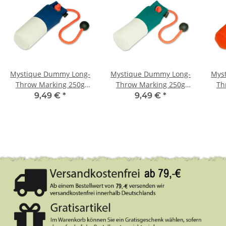
Mystique Dummy Long-
Mystique Dummy Long-
Mys
Throw Marking 250g
Throw Marking 250g
Th
weiß / blau
weiß / grün
9,49 €
*
9,49 €
*