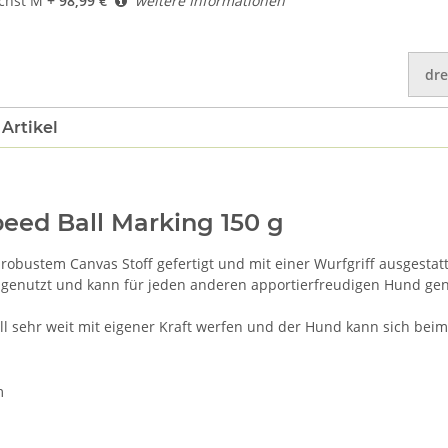
chst M
+ 98,99 €
weitere Informationen
dre
Artikel
ed Ball Marking 150 g
robustem Canvas Stoff gefertigt und mit einer Wurfgriff ausgestatt
 genutzt und kann für jeden anderen apportierfreudigen Hund genu
l sehr weit mit eigener Kraft werfen und der Hund kann sich be
m