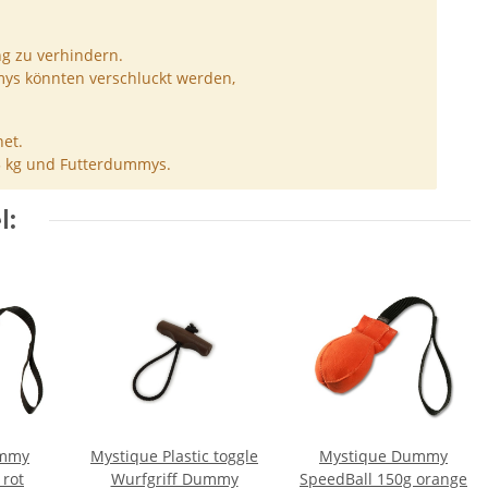
ng zu verhindern.
ys könnten verschluckt werden,
et.
5 kg und Futterdummys.
l:
ummy
Mystique Plastic toggle
Mystique Dummy
 rot
Wurfgriff Dummy
SpeedBall 150g orange