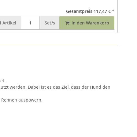
Gesamtpreis
117,47 €
*
i
Artikel
Set/s
in den Warenkorb
et.
tzt werden. Dabei ist es das Ziel, dass der Hund den
im Rennen auspowern.