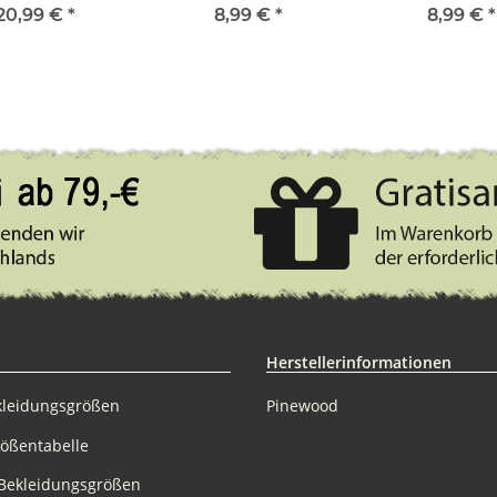
pink
20,99 €
*
8,99 €
*
8,99 €
*
Herstellerinformationen
kleidungsgrößen
Pinewood
rößentabelle
Bekleidungsgrößen