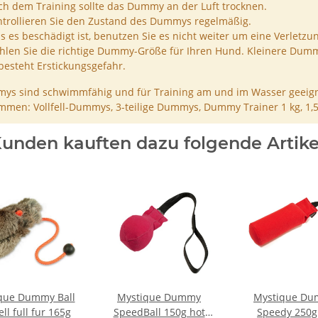
h dem Training sollte das Dummy an der Luft trocknen.
trollieren Sie den Zustand des Dummys regelmäßig.
ls es beschädigt ist, benutzen Sie es nicht weiter um eine Verletzu
len Sie die richtige Dummy-Größe für Ihren Hund. Kleinere Dumm
besteht Erstickungsgefahr.
ys sind schwimmfähig und für Training am und im Wasser geeign
men: Vollfell-Dummys, 3-teilige Dummys, Dummy Trainer 1 kg, 1,
unden kauften dazu folgende Artike
que Dummy Ball
Mystique Dummy
Mystique D
ell full fur 165g
SpeedBall 150g hot
Speedy 250g