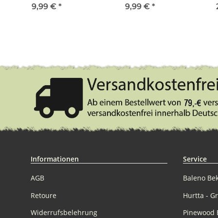
150g neon grün /
150g schwarz / hellblau
9,99 €
*
9,99 €
*
schwarz
Informationen
Service
AGB
Baleno Be
Retoure
Hurtta - G
Widerrufsbelehrung
Pinewood 