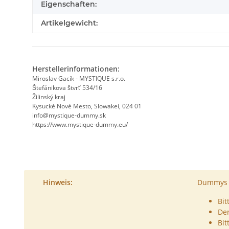
Eigenschaften:
Artikelgewicht:
Herstellerinformationen:
Miroslav Gacík - MYSTIQUE s.r.o.
Štefánikova štvrť 534/16
Žilinský kraj
Kysucké Nové Mesto, Slowakei, 024 01
info@mystique-dummy.sk
https://www.mystique-dummy.eu/
Hinweis:
Dummys s
Bit
De
Bit