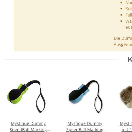
Nac
Kon
Fal
Wäh
es 
Die Dumm
Ausgenom
K
Mystique Dummy
Mystique Dummy
Mysti
SpeedBall Marking
SpeedBall Marking
mit F