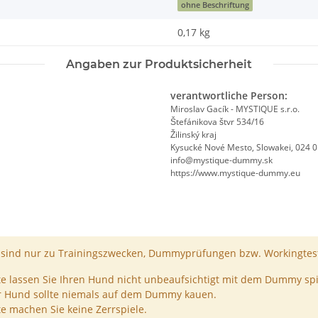
ohne Beschriftung
0,17
kg
Angaben zur Produktsicherheit
verantwortliche Person:
Miroslav Gacík - MYSTIQUE s.r.o.
Štefánikova štvr 534/16
Žilinský kraj
Kysucké Nové Mesto, Slowakei, 024 
info@mystique-dummy.sk
https://www.mystique-dummy.eu
ind nur zu Trainingszwecken, Dummyprüfungen bzw. Workingtest
te lassen Sie Ihren Hund nicht unbeaufsichtigt mit dem Dummy spi
r Hund sollte niemals auf dem Dummy kauen.
te machen Sie keine Zerrspiele.