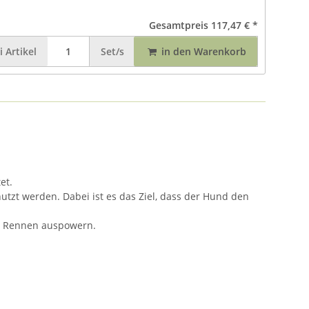
Gesamtpreis
117,47 €
*
i
Artikel
Set/s
in den Warenkorb
et.
tzt werden. Dabei ist es das Ziel, dass der Hund den
im Rennen auspowern.