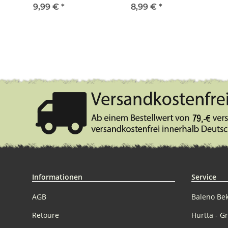
150g weiß / khaki
9,99 €
*
8,99 €
*
Informationen
Service
AGB
Baleno Be
Retoure
Hurtta - G