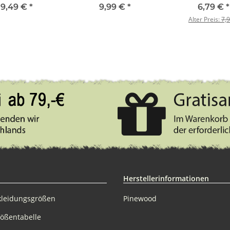
150g weiß / blau
cm
9,49 €
*
9,99 €
*
6,79 €
*
Alter Preis:
7,9
Herstellerinformationen
kleidungsgrößen
Pinewood
rößentabelle