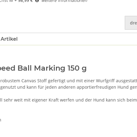
chst M
+ 98,99 €
weitere Informationen
dre
Artikel
ed Ball Marking 150 g
robustem Canvas Stoff gefertigt und mit einer Wurfgriff ausgestatt
 genutzt und kann für jeden anderen apportierfreudigen Hund genu
l sehr weit mit eigener Kraft werfen und der Hund kann sich be
m