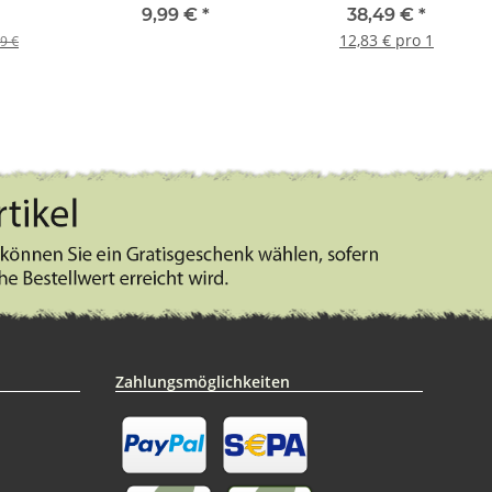
150g weiß / grün
schwarz im Set 3 Stück
9,99 €
*
38,49 €
*
12,83 € pro 1
9 €
Zahlungsmöglichkeiten