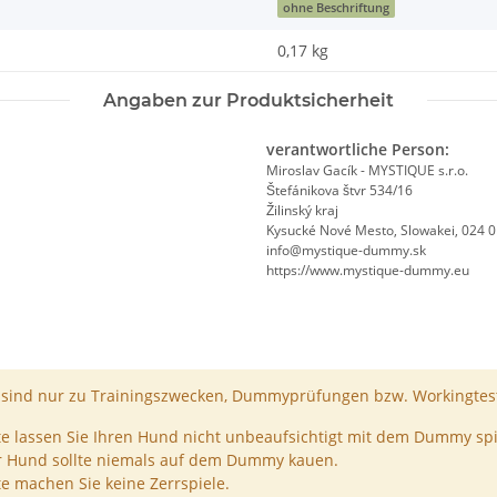
ohne Beschriftung
0,17
kg
Angaben zur Produktsicherheit
verantwortliche Person:
Miroslav Gacík - MYSTIQUE s.r.o.
Štefánikova štvr 534/16
Žilinský kraj
Kysucké Nové Mesto, Slowakei, 024 
info@mystique-dummy.sk
https://www.mystique-dummy.eu
ind nur zu Trainingszwecken, Dummyprüfungen bzw. Workingtest
te lassen Sie Ihren Hund nicht unbeaufsichtigt mit dem Dummy spi
r Hund sollte niemals auf dem Dummy kauen.
te machen Sie keine Zerrspiele.