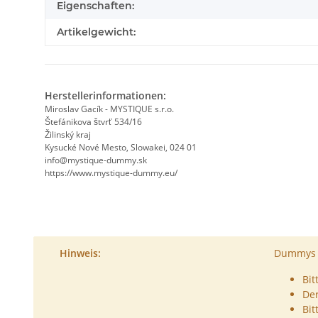
Eigenschaften:
Artikelgewicht:
Herstellerinformationen:
Miroslav Gacík - MYSTIQUE s.r.o.
Štefánikova štvrť 534/16
Žilinský kraj
Kysucké Nové Mesto, Slowakei, 024 01
info@mystique-dummy.sk
https://www.mystique-dummy.eu/
Hinweis:
Dummys s
Bit
De
Bit