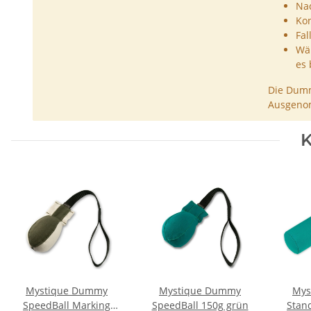
Nac
Kon
Fal
Wäh
es 
Die Dumm
Ausgenom
K
Mystique Dummy
Mystique Dummy
Mys
SpeedBall Marking
SpeedBall 150g grün
Stan