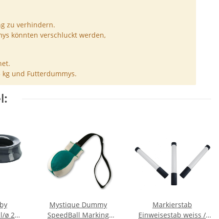
ng zu verhindern.
ys könnten verschluckt werden,
et.
5 kg und Futterdummys.
l:
bby
Mystique Dummy
Markierstab
l/ø 24
SpeedBall Marking
Einweisestab weiss /