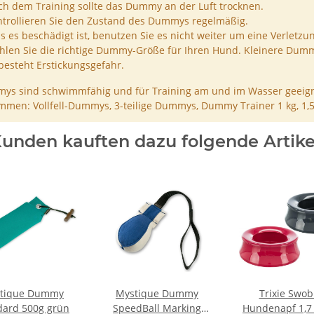
h dem Training sollte das Dummy an der Luft trocknen.
trollieren Sie den Zustand des Dummys regelmäßig.
ls es beschädigt ist, benutzen Sie es nicht weiter um eine Verletzu
len Sie die richtige Dummy-Größe für Ihren Hund. Kleinere Dumm
besteht Erstickungsgefahr.
ys sind schwimmfähig und für Training am und im Wasser geeign
men: Vollfell-Dummys, 3-teilige Dummys, Dummy Trainer 1 kg, 1,
unden kauften dazu folgende Artike
tique Dummy
Mystique Dummy
Trixie Swo
dard 500g grün
SpeedBall Marking
Hundenapf 1,7 