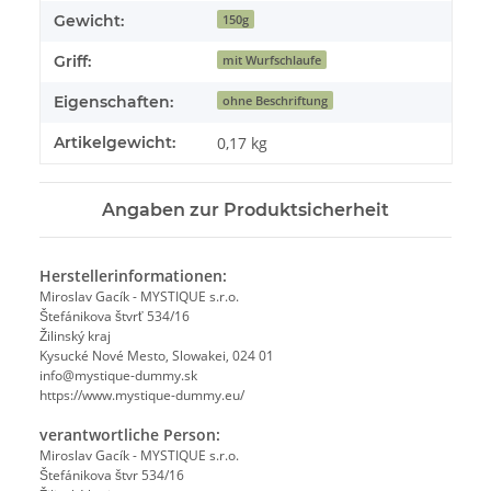
Gewicht:
150g
Griff:
mit Wurfschlaufe
Eigenschaften:
ohne Beschriftung
Artikelgewicht:
0,17
kg
Angaben zur Produktsicherheit
Herstellerinformationen:
Miroslav Gacík - MYSTIQUE s.r.o.
Štefánikova štvrť 534/16
Žilinský kraj
Kysucké Nové Mesto, Slowakei, 024 01
info@mystique-dummy.sk
https://www.mystique-dummy.eu/
verantwortliche Person:
Miroslav Gacík - MYSTIQUE s.r.o.
Štefánikova štvr 534/16