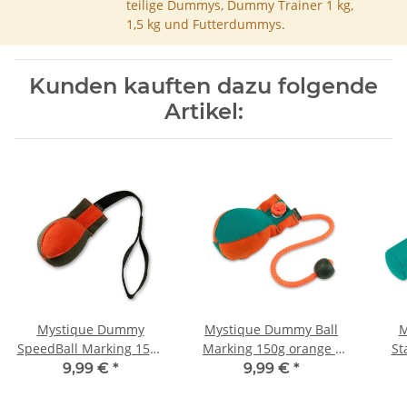
teilige Dummys, Dummy Trainer 1 kg,
1,5 kg und Futterdummys.
Kunden kauften dazu folgende
Artikel:
Mystique Dummy
Mystique Dummy Ball
M
SpeedBall Marking 150g
Marking 150g orange /
St
orange / khaki
grün
9,99 €
*
9,99 €
*