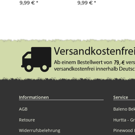
150g weiß / khaki
150g neon grün /
150g
9,99 €
*
9,99 €
*
schwarz
Informationen
Service
AGB
Baleno Be
Retoure
Hurtta - G
Widerrufsbelehrung
Pinewood 