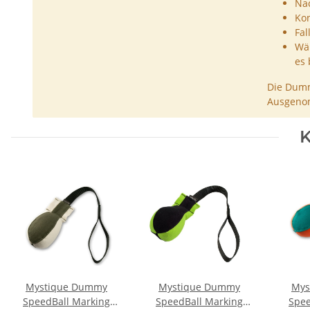
Nac
Kon
Fal
Wäh
es 
Die Dumm
Ausgenom
K
Mystique Dummy
Mystique Dummy
Mys
SpeedBall Marking
SpeedBall Marking
Spee