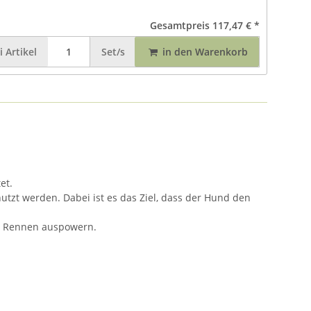
Gesamtpreis
117,47 €
*
i
Artikel
Set/s
in den Warenkorb
et.
tzt werden. Dabei ist es das Ziel, dass der Hund den
im Rennen auspowern.