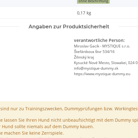
ohne Beschriftung
0,17
kg
Angaben zur Produktsicherheit
verantwortliche Person:
Miroslav Gacík - MYSTIQUE s.r.o.
Štefánikova štvr 534/16
Žilinský kraj
Kysucké Nové Mesto, Slowakei, 024 
info@mystique-dummy.sk
https://www.mystique-dummy.eu
ind nur zu Trainingszwecken, Dummyprüfungen bzw. Workingtest
te lassen Sie Ihren Hund nicht unbeaufsichtigt mit dem Dummy spi
r Hund sollte niemals auf dem Dummy kauen.
te machen Sie keine Zerrspiele.