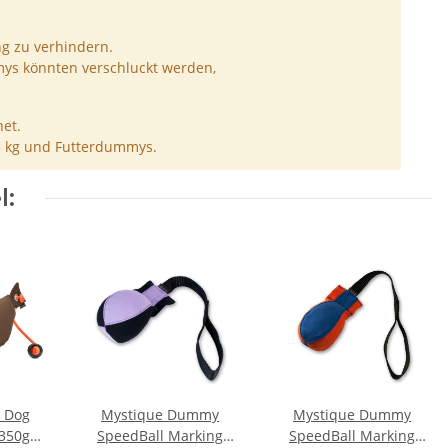
ng zu verhindern.
ys könnten verschluckt werden,
et.
5 kg und Futterdummys.
l:
d Dog
Mystique Dummy
Mystique Dummy
350g
SpeedBall Marking
SpeedBall Marking