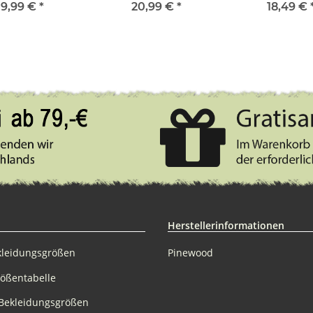
 orange / grün
braun / bei
9,99 €
*
20,99 €
*
18,49 €
Herstellerinformationen
kleidungsgrößen
Pinewood
rößentabelle
Bekleidungsgrößen