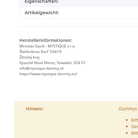
Eigenschaften:
Artikelgewicht:
Herstellerinformationen:
Miroslav Gacík - MYSTIQUE s.r.o.
Štefánikova štvrť 534/16
Žilinský kraj
Kysucké Nové Mesto, Slowakei, 024 01
info@mystique-dummy.sk
https://www.mystique-dummy.eu/
Hinweis:
Dummys s
Bit
De
Bit