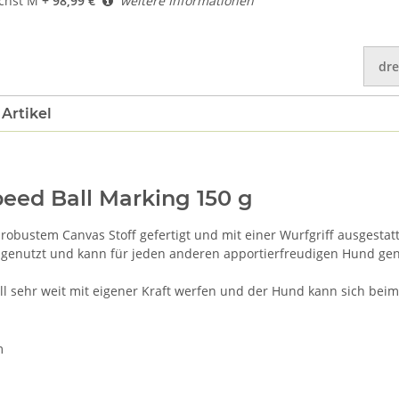
chst M
+ 98,99 €
weitere Informationen
dre
Artikel
ed Ball Marking 150 g
robustem Canvas Stoff gefertigt und mit einer Wurfgriff ausgestatt
 genutzt und kann für jeden anderen apportierfreudigen Hund genu
l sehr weit mit eigener Kraft werfen und der Hund kann sich be
m