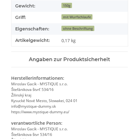
Gewicht:
150g
Griff:
mit Wurfschlaufe
Eigenschaften:
ohne Beschriftung
Artikelgewicht:
0,17
kg
Angaben zur Produktsicherheit
Herstellerinformationen:
Miroslav Gacík - MYSTIQUE s.r.o.
Štefánikova štvrť 534/16
Žilinský kraj
Kysucké Nové Mesto, Slowakei, 024 01
info@mystique-dummy.sk
https://www.mystique-dummy.eu/
verantwortliche Person:
Miroslav Gacík - MYSTIQUE s.r.o.
Štefánikova štvr 534/16