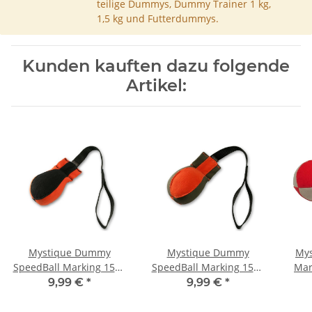
teilige Dummys, Dummy Trainer 1 kg,
1,5 kg und Futterdummys.
Kunden kauften dazu folgende
Artikel:
Mystique Dummy
Mystique Dummy
Mys
SpeedBall Marking 150g
SpeedBall Marking 150g
Mar
orange / schwarz
orange / khaki
9,99 €
*
9,99 €
*