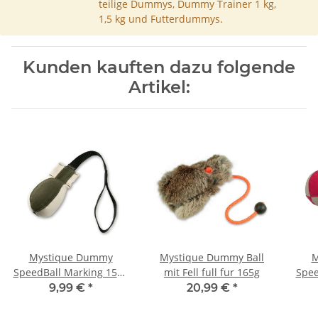
teilige Dummys, Dummy Trainer 1 kg,
1,5 kg und Futterdummys.
Kunden kauften dazu folgende
Artikel:
Mystique Dummy
Mystique Dummy Ball
M
SpeedBall Marking 150g
mit Fell full fur 165g
Spee
weiß / khaki
9,99 €
*
20,99 €
*