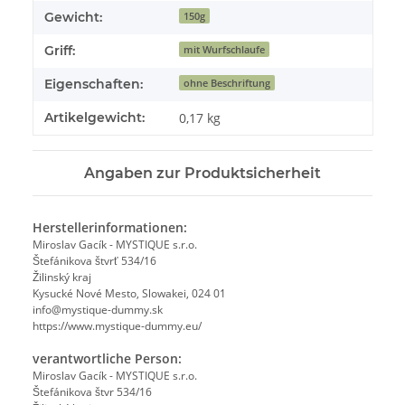
Gewicht:
150g
Griff:
mit Wurfschlaufe
Eigenschaften:
ohne Beschriftung
Artikelgewicht:
0,17
kg
Angaben zur Produktsicherheit
Herstellerinformationen:
Miroslav Gacík - MYSTIQUE s.r.o.
Štefánikova štvrť 534/16
Žilinský kraj
Kysucké Nové Mesto, Slowakei, 024 01
info@mystique-dummy.sk
https://www.mystique-dummy.eu/
verantwortliche Person:
Miroslav Gacík - MYSTIQUE s.r.o.
Štefánikova štvr 534/16