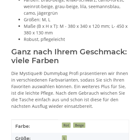
weinrot-beige, grau-beige, lila, seemannsblau,
camo, jägergrün
Größen: M, L
Maße (B x H x T): M - 380 x 340 x 120 mm; L- 450 x
380 x 130 mm
Robust, pflegeleicht
Ganz nach Ihrem Geschmack:
viele Farben
Die Mystique® Dummybag Profi präsentieren wir Ihnen
in verschiedenen Farbvarianten, sodass Sie sich Ihren
Favoriten auswählen können. Ein weiteres Plus für Sie,
ist die leichte Pflege. Nach dem Gebrauch wischen Sie
die Tasche einfach aus und schon ist diese für den
nächsten Ausflug wieder einsatzbereit.
Produkteigenschaft
Wert
Rot
Beige
Farbe:
Größe:
L