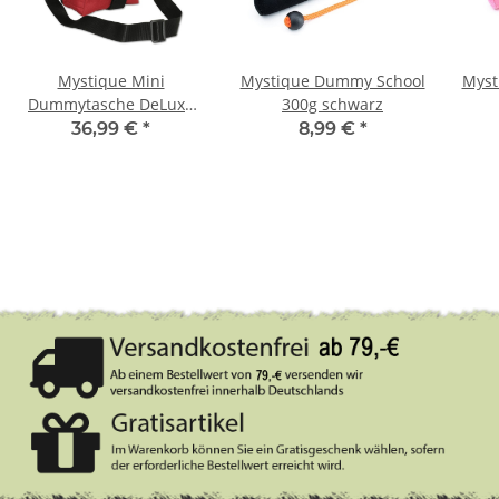
Mystique Mini
Mystique Dummy School
Myst
Dummytasche DeLuxe
300g schwarz
weinrot/beige
36,99 €
*
8,99 €
*