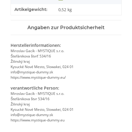
Artikelgewicht:
0,52
kg
Angaben zur Produktsicherheit
Herstellerinformationen:
Miroslav Gacík - MYSTIQUE s.r.o.
Štefánikova štvrť 534/16
Žilinský kraj
Kysucké Nové Mesto, Slowakei, 024 01
info@mystique-dummy.sk
https://www.mystique-dummy.eu/
verantwortliche Person:
Miroslav Gacík - MYSTIQUE s.r.o.
Štefánikova štvr 534/16
Žilinský kraj
Kysucké Nové Mesto, Slowakei, 024 01
info@mystique-dummy.sk
https://www.mystique-dummy.eu