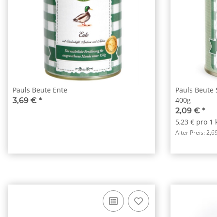
Pauls Beute Ente
Pauls Beute 
400g
3,69 €
*
2,09 €
*
5,23 € pro 1 
Alter Preis:
2,6