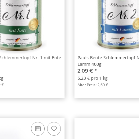
Schlemmertopf Nr. 1 mit Ente
Pauls Beute Schlemmertopf N
Lamm 400g
2,09 €
*
kg
5,23 € pro 1 kg
9 €
Alter Preis:
2,69 €