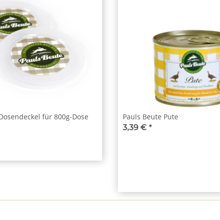
 Dosendeckel für 800g-Dose
Pauls Beute Pute
3,39 €
*