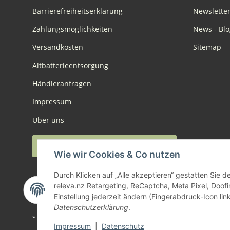
Barrierefreiheitserklärung
Newslette
Zahlungsmöglichkeiten
News - Blo
Versandkosten
Sitemap
Altbatterieentsorgung
Händleranfragen
Impressum
Über uns
Widerruf anmelden
Wie wir Cookies & Co nutzen
Durch Klicken auf „Alle akzeptieren“ gestatten Sie 
releva.nz Retargeting, ReCaptcha, Meta Pixel, Doof
Einstellung jederzeit ändern (Fingerabdruck-Icon link
Datenschutzerklärung
.
* Alle Preise inkl. gesetzlicher USt., zzgl.
Versand
Impressum
|
Datenschutz