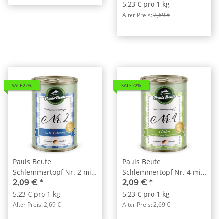
5,23 € pro 1 kg
Alter Preis:
2,69 €
SALE 22%
SALE 22%
Pauls Beute
Pauls Beute
Schlemmertopf Nr. 2 mit
Schlemmertopf Nr. 4 mit
Lamm 400g
Huhn 400g
2,09 €
*
2,09 €
*
5,23 € pro 1 kg
5,23 € pro 1 kg
Alter Preis:
2,69 €
Alter Preis:
2,69 €