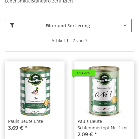
Lebensmittelstandard zertifiziert
Filter und Sortierung
Artikel 1 - 7 von 7
SALE 22%
Pauls Beute Ente
Pauls Beute
Schlemmertopf Nr. 1 mit
3,69 €
*
Ente 400g
2,09 €
*