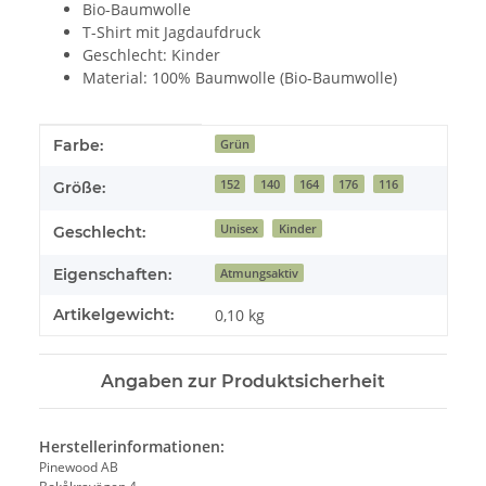
Bio-Baumwolle
T-Shirt mit Jagdaufdruck
Geschlecht: Kinder
Material: 100% Baumwolle (Bio-Baumwolle)
Produkteigenschaft
Wert
Farbe:
Grün
152
140
164
176
116
Größe:
Unisex
Kinder
Geschlecht:
Eigenschaften:
Atmungsaktiv
Artikelgewicht:
0,10
kg
Angaben zur Produktsicherheit
Herstellerinformationen:
Pinewood AB