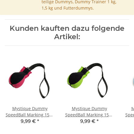
teilige Dummys, Dummy Trainer 1 kg,
1,5 kg und Futterdummys.
Kunden kauften dazu folgende
Artikel:
Mystique Dummy
Mystique Dummy
M
SpeedBall Marking 150g
SpeedBall Marking 150g
Spe
hot pink / schwarz
neon grün / schwarz
9,99 €
*
9,99 €
*