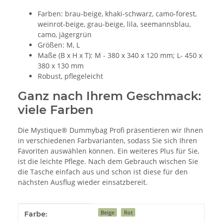
Farben: brau-beige, khaki-schwarz, camo-forest,
weinrot-beige, grau-beige, lila, seemannsblau,
camo, jägergrün
Größen: M, L
Maße (B x H x T): M - 380 x 340 x 120 mm; L- 450 x
380 x 130 mm
Robust, pflegeleicht
Ganz nach Ihrem Geschmack:
viele Farben
Die Mystique® Dummybag Profi präsentieren wir Ihnen
in verschiedenen Farbvarianten, sodass Sie sich Ihren
Favoriten auswählen können. Ein weiteres Plus für Sie,
ist die leichte Pflege. Nach dem Gebrauch wischen Sie
die Tasche einfach aus und schon ist diese für den
nächsten Ausflug wieder einsatzbereit.
Produkteigenschaft
Wert
Beige
Rot
Farbe: