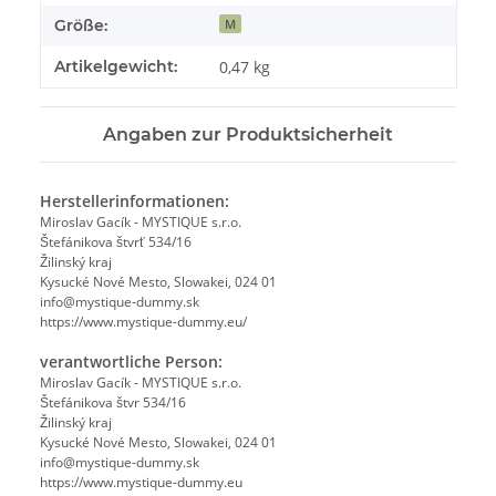
Größe:
M
Artikelgewicht:
0,47
kg
Angaben zur Produktsicherheit
Herstellerinformationen:
Miroslav Gacík - MYSTIQUE s.r.o.
Štefánikova štvrť 534/16
Žilinský kraj
Kysucké Nové Mesto, Slowakei, 024 01
info@mystique-dummy.sk
https://www.mystique-dummy.eu/
verantwortliche Person:
Miroslav Gacík - MYSTIQUE s.r.o.
Štefánikova štvr 534/16
Žilinský kraj
Kysucké Nové Mesto, Slowakei, 024 01
info@mystique-dummy.sk
https://www.mystique-dummy.eu