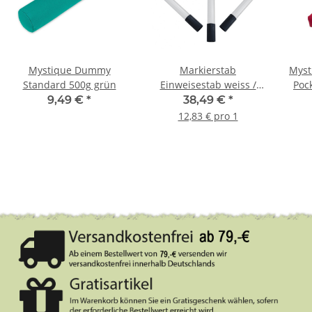
Mystique Dummy
Markierstab
Myst
Standard 500g grün
Einweisestab weiss /
Poc
schwarz im Set 3 Stück
9,49 €
*
38,49 €
*
12,83 € pro 1